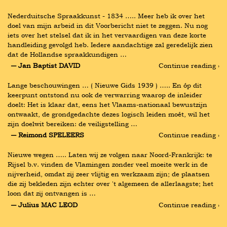
Nederduitsche Spraakkunst - 1834 ….. Meer heb ik over het 
doel van mijn arbeid in dit Voorbericht niet te zeggen. Nu nog 
iets over het stelsel dat ik in het vervaardigen van deze korte 
handleiding gevolgd heb. Iedere aandachtige zal geredelijk zien 
dat de Hollandse spraakkundigen …
― Jan Baptist DAVID
Continue reading ›
Lange beschouwingen … ( Nieuwe Gids 1939 ) ….. En óp dit 
keerpunt ontstond nu ook de verwarring waarop de inleider 
doelt: Het is klaar dat, eens het Vlaams-nationaal bewustzijn 
ontwaakt, de grondgedachte dezes logisch leiden moét, wil het 
zijn doelwit bereiken: de veiligstelling …
― Reimond SPELEERS
Continue reading ›
Nieuwe wegen ….. Laten wij ze volgen naar Noord-Frankrijk: te 
Rijsel b.v. vinden de Vlamingen zonder veel moeite werk in de 
nijverheid, omdat zij zeer vlijtig en werkzaam zijn; de plaatsen 
die zij bekleden zijn echter over 't algemeen de allerlaagste; het 
loon dat zij ontvangen is …
― Julius MAC LEOD
Continue reading ›