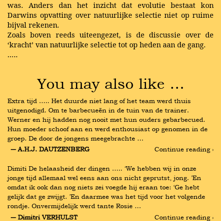
was. Anders dan het inzicht dat evolutie bestaat kon
Darwins opvatting over natuurlijke selectie niet op ruime
bijval rekenen.
Zoals boven reeds uiteengezet, is de discussie over de
‘kracht’ van natuurlijke selectie tot op heden aan de gang.
…..
You may also like …
Extra tijd ….. Het duurde niet lang of het team werd thuis 
uitgenodigd. Om te barbecueën in de tuin van de trainer. 
Werner en hij hadden nog nooit met hun ouders gebarbecued. 
Hun moeder schoof aan en werd enthousiast op genomen in de 
groep. De door de jongens meegebrachte …
― A.H.J. DAUTZENBERG
Continue reading ›
Dimiti De helaasheid der dingen ….. ‘We hebben wij in onze 
jonge tijd allemaal wel eens aan ons nicht geprutst, jong. ’En 
omdat ik ook dan nog niets zei voegde hij eraan toe: ‘Ge hebt 
gelijk dat ge zwijgt. ’En daarmee was het tijd voor het volgende 
rondje. Onvermijdelijk werd tante Rosie …
― Dimitri VERHULST
Continue reading ›