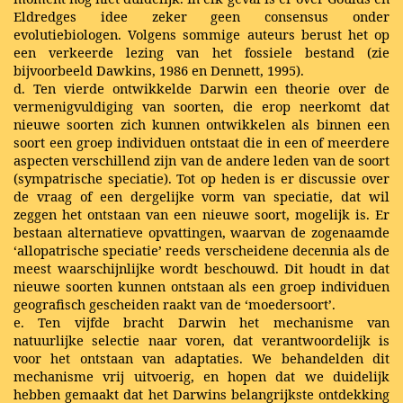
Eldredges idee zeker geen consensus onder
evolutiebiologen. Volgens sommige auteurs berust het op
een verkeerde lezing van het fossiele bestand (zie
bijvoorbeeld Dawkins, 1986 en Dennett, 1995).
d. Ten vierde ontwikkelde Darwin een theorie over de
vermenigvuldiging van soorten, die erop neerkomt dat
nieuwe soorten zich kunnen ontwikkelen als binnen een
soort een groep individuen ontstaat die in een of meerdere
aspecten verschillend zijn van de andere leden van de soort
(sympatrische speciatie). Tot op heden is er discussie over
de vraag of een dergelijke vorm van speciatie, dat wil
zeggen het ontstaan van een nieuwe soort, mogelijk is. Er
bestaan alternatieve opvattingen, waarvan de zogenaamde
‘allopatrische speciatie’ reeds verscheidene decennia als de
meest waarschijnlijke wordt beschouwd. Dit houdt in dat
nieuwe soorten kunnen ontstaan als een groep individuen
geografisch gescheiden raakt van de ‘moedersoort’.
e. Ten vijfde bracht Darwin het mechanisme van
natuurlijke selectie naar voren, dat verantwoordelijk is
voor het ontstaan van adaptaties. We behandelden dit
mechanisme vrij uitvoerig, en hopen dat we duidelijk
hebben gemaakt dat het Darwins belangrijkste ontdekking