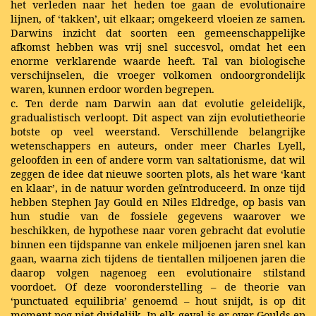
het verleden naar het heden toe gaan de evolutionaire
lijnen, of ‘takken’, uit elkaar; omgekeerd vloeien ze samen.
Darwins inzicht dat soorten een gemeenschappelijke
afkomst hebben was vrij snel succesvol, omdat het een
enorme verklarende waarde heeft. Tal van biologische
verschijnselen, die vroeger volkomen ondoorgrondelijk
waren, kunnen erdoor worden begrepen.
c. Ten derde nam Darwin aan dat evolutie geleidelijk,
gradualistisch verloopt. Dit aspect van zijn evolutietheorie
botste op veel weerstand. Verschillende belangrijke
wetenschappers en auteurs, onder meer Charles Lyell,
geloofden in een of andere vorm van saltationisme, dat wil
zeggen de idee dat nieuwe soorten plots, als het ware ‘kant
en klaar’, in de natuur worden geïntroduceerd. In onze tijd
hebben Stephen Jay Gould en Niles Eldredge, op basis van
hun studie van de fossiele gegevens waarover we
beschikken, de hypothese naar voren gebracht dat evolutie
binnen een tijdspanne van enkele miljoenen jaren snel kan
gaan, waarna zich tijdens de tientallen miljoenen jaren die
daarop volgen nagenoeg een evolutionaire stilstand
voordoet. Of deze vooronderstelling – de theorie van
‘punctuated equilibria’ genoemd – hout snijdt, is op dit
moment nog niet duidelijk. In elk geval is er over Goulds en