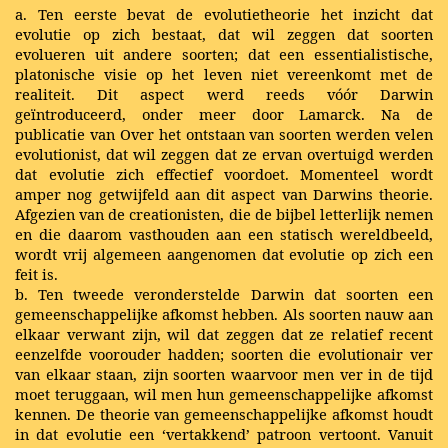
a. Ten eerste bevat de evolutietheorie het inzicht dat
evolutie op zich bestaat, dat wil zeggen dat soorten
evolueren uit andere soorten; dat een essentialistische,
platonische visie op het leven niet vereenkomt met de
realiteit. Dit aspect werd reeds vóór Darwin
geïntroduceerd, onder meer door Lamarck. Na de
publicatie van Over het ontstaan van soorten werden velen
evolutionist, dat wil zeggen dat ze ervan overtuigd werden
dat evolutie zich effectief voordoet. Momenteel wordt
amper nog getwijfeld aan dit aspect van Darwins theorie.
Afgezien van de creationisten, die de bijbel letterlijk nemen
en die daarom vasthouden aan een statisch wereldbeeld,
wordt vrij algemeen aangenomen dat evolutie op zich een
feit is.
b. Ten tweede veronderstelde Darwin dat soorten een
gemeenschappelijke afkomst hebben. Als soorten nauw aan
elkaar verwant zijn, wil dat zeggen dat ze relatief recent
eenzelfde voorouder hadden; soorten die evolutionair ver
van elkaar staan, zijn soorten waarvoor men ver in de tijd
moet teruggaan, wil men hun gemeenschappelijke afkomst
kennen. De theorie van gemeenschappelijke afkomst houdt
in dat evolutie een ‘vertakkend’ patroon vertoont. Vanuit