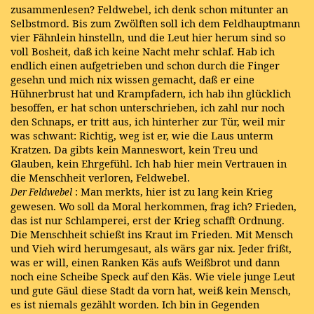
zusammenlesen? Feldwebel, ich denk schon mitunter an
Selbstmord. Bis zum Zwölften soll ich dem Feldhauptmann
vier Fähnlein hinstelln, und die Leut hier herum sind so
voll Bosheit, daß ich keine Nacht mehr schlaf. Hab ich
endlich einen aufgetrieben und schon durch die Finger
gesehn und mich nix wissen gemacht, daß er eine
Hühnerbrust hat und Krampfadern, ich hab ihn glücklich
besoffen, er hat schon unterschrieben, ich zahl nur noch
den Schnaps, er tritt aus, ich hinterher zur Tür, weil mir
was schwant: Richtig, weg ist er, wie die Laus unterm
Kratzen. Da gibts kein Manneswort, kein Treu und
Glauben, kein Ehrgefühl. Ich hab hier mein Vertrauen in
die Menschheit verloren, Feldwebel.
: Man merkts, hier ist zu lang kein Krieg
Der Feldwebel
gewesen. Wo soll da Moral herkommen, frag ich? Frieden,
das ist nur Schlamperei, erst der Krieg schafft Ordnung.
Die Menschheit schießt ins Kraut im Frieden. Mit Mensch
und Vieh wird herumgesaut, als wärs gar nix. Jeder frißt,
was er will, einen Ranken Käs aufs Weißbrot und dann
noch eine Scheibe Speck auf den Käs. Wie viele junge Leut
und gute Gäul diese Stadt da vorn hat, weiß kein Mensch,
es ist niemals gezählt worden. Ich bin in Gegenden