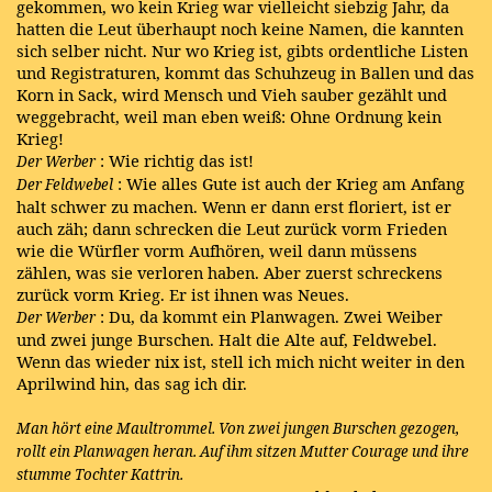
gekommen, wo kein Krieg war vielleicht siebzig Jahr, da
hatten die Leut überhaupt noch keine Namen, die kannten
sich selber nicht. Nur wo Krieg ist, gibts ordentliche Listen
und Registraturen, kommt das Schuhzeug in Ballen und das
Korn in Sack, wird Mensch und Vieh sauber gezählt und
weggebracht, weil man eben weiß: Ohne Ordnung kein
Krieg!
: Wie richtig das ist!
Der Werber
: Wie alles Gute ist auch der Krieg am Anfang
Der Feldwebel
halt schwer zu machen. Wenn er dann erst floriert, ist er
auch zäh; dann schrecken die Leut zurück vorm Frieden
wie die Würfler vorm Aufhören, weil dann müssens
zählen, was sie verloren haben. Aber zuerst schreckens
zurück vorm Krieg. Er ist ihnen was Neues.
: Du, da kommt ein Planwagen. Zwei Weiber
Der Werber
und zwei junge Burschen. Halt die Alte auf, Feldwebel.
Wenn das wieder nix ist, stell ich mich nicht weiter in den
Aprilwind hin, das sag ich dir.
Man hört eine Maultrommel. Von zwei jungen Burschen gezogen,
rollt ein Planwagen heran. Auf ihm sitzen Mutter Courage und ihre
stumme Tochter Kattrin.