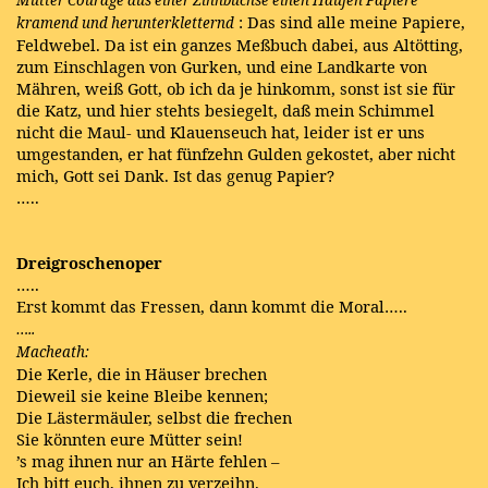
Mutter Courage aus einer Zinnbüchse einen Haufen Papiere
: Das sind alle meine Papiere,
kramend und herunterkletternd
Feldwebel. Da ist ein ganzes Meßbuch dabei, aus Altötting,
zum Einschlagen von Gurken, und eine Landkarte von
Mähren, weiß Gott, ob ich da je hinkomm, sonst ist sie für
die Katz, und hier stehts besiegelt, daß mein Schimmel
nicht die Maul- und Klauenseuch hat, leider ist er uns
umgestanden, er hat fünfzehn Gulden gekostet, aber nicht
mich, Gott sei Dank. Ist das genug Papier?
…..
Dreigroschenoper
…..
Erst kommt das Fressen, dann kommt die Moral…..
…..
Macheath:
Die Kerle, die in Häuser brechen
Dieweil sie keine Bleibe kennen;
Die Lästermäuler, selbst die frechen
Sie könnten eure Mütter sein!
’s mag ihnen nur an Härte fehlen –
Ich bitt euch, ihnen zu verzeihn.