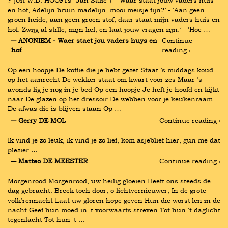
? (Uit W.D. HOOFTs “Jan Salie”) - ‘Waar staat jouw vaders huis 
en hof, Adelijn bruin madelijn, mooi meisje fijn?’ - ‘Aan geen 
groen heide, aan geen groen stof, daar staat mijn vaders huis en 
hof. Zwijg al stille, mijn lief, en laat jouw vragen zijn.’ - ‘Hoe …
― ANONIEM - Waer staet jou vaders huys en 
Continue 
hof
reading ›
Op een hoopje De koffie die je hebt gezet Staat ’s middags koud 
op het aanrecht De wekker staat om kwart voor zes Maar ’s 
avonds lig je nog in je bed Op een hoopje Je heft je hoofd en kijkt 
naar De glazen op het dressoir De webben voor je keukenraam 
De afwas die is blijven staan Op …
― Gerry DE MOL
Continue reading ›
Ik vind je zo leuk, ik vind je zo lief, kom asjeblief hier, gun me dat 
plezier …
― Matteo DE MEESTER
Continue reading ›
Morgenrood Morgenrood, uw heilig gloeien Heeft ons steeds de 
dag gebracht. Breek toch door, o lichtvernieuwer, In de grote 
volk'rennacht Laat uw gloren hope geven Hun die worst'len in de 
nacht Geef hun moed in 't voorwaarts streven Tot hun 't daglicht 
tegenlacht Tot hun 't …