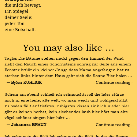
die mich bewegt.
Ein Spiegel
deiner Seele:
jeder Ton
eine Botschaft.
You may also like …
Taglos Die Bäume stehen nackt gegen den Himmel der Wind 
zieht den Rauch eines Schornsteins schräg zur Seite aus einem 
Fenster brüllt ein kleiner Junge dass Mama angefangen hat zu 
sterben links hinter dem Haus geht sich die Sonne Bier holen …
― Björn KUHLIGK
Continue reading ›
Schein am abend schließ ich sehnsuchtsvoll die lider stürze 
mich in eine heile, alte welt, wo man weich und wohlgeschützt 
zu boden fällt auf tiefstes, ruhigstes kissen sink ich nieder hier 
gibt es keinen herbst, kein siechendes laub hier hört man alte 
vögel schöner singen hier hört …
― Johannes BRAUN
Continue reading ›
Ich schaue in die Welt Ich schaue in die Welt, In der die Sonne 