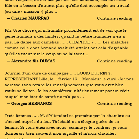
Elle en a besoin d'autant plus qu'elle doit accomplir un travail 
(ou une « mission ») plus …
― Charles MAURRAS
Continue reading ›
Fils Une chose qui m'humilie profondément est de voir que le 
génie humain a des limites, quand la bêtise humaine n'en a 
pas. La dame aux camélias …... CHAPITRE 7 ….. Les maladies 
comme celle dont Armand avait été atteint ont cela d'agréable 
qu'elles tuent sur le coup ou se laissent …
― Alexandre fils DUMAS
Continue reading ›
Journal d’un curé de campagne ..... LOUIS DUFRÉTY, 
REPRÉSENTANT Lille, le... février 19... Monsieur le curé, Je vous 
adresse sans retard les renseignements que vous avez bien 
voulu solliciter. Je les compléterai ultérieurement par un récit 
auquel mon état de santé ne m’a pas …
― Georges BERNANOS
Continue reading ›
Trois femmes ….. M. d’Altendorf se promène par la chambre ou 
s’assied auprès du feu. Théobald ne s’éloigne guère de sa 
femme. Si vous étiez avec nous, comme je le voudrois, je vous 
donnerois bien souvent mon aiguille et m’irois chauffer. 
Théobald pourroit …