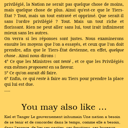
privilégié, la Nation ne serait pas quelque chose de moins,
mais quelque chose de plus. Ainsi qu'est-ce que le Tiers-
État ? Tout, mais un tout entravé et opprimé. Que serait-il
sans l'ordre privilégié ? Tout. Mais un tout riche et
florissant. Rien ne peut aller sans lui, tout irait infiniment
mieux sans les autres.
On verra si les réponses sont justes. Nous examinerons
ensuite les moyens que l'on a essayés, et ceux que l'on doit
prendre, afin que le Tiers-État devienne, en effet,
quelque
chose
. Ainsi nous dirons :
4° Ce que les Ministres ont
tenté
, et ce que les Privilégiés
eux-mêmes
proposent
en sa faveur.
5° Ce qu'on aurait
dû
faire.
6° Enfin, ce qui
reste
à faire au Tiers pour prendre la place
qui lui est due.
…..
You may also like …
Kiel et Tanger Le gouvernement inhumain Une nation a besoin 
de se tenir et de concorder dans le temps, comme elle a besoin, 
dans l'espace, de lier ses parties, ses fonctions, ses bureaux. 