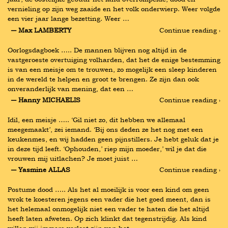
vernieling op zijn weg zaaide en het volk onderwierp. Weer volgde 
een vier jaar lange bezetting. Weer …
― Max LAMBERTY
Continue reading ›
Oorlogsdagboek ….. De mannen blijven nog altijd in de 
vastgeroeste overtuiging volharden, dat het de enige bestemming 
is van een meisje om te trouwen, zo mogelijk een sleep kinderen 
in de wereld te helpen en groot te brengen. Ze zijn dan ook 
onveranderlijk van mening, dat een …
― Hanny MICHAELIS
Continue reading ›
Idil, een meisje ….. ‘Gil niet zo, dit hebben we allemaal 
meegemaakt’, zei iemand. ‘Bij ons deden ze het nog met een 
keukenmes, en wij hadden geen pijnstillers. Je hebt geluk dat je 
in deze tijd leeft. ‘Ophouden,’ riep mijn moeder,’ wil je dat die 
vrouwen mij uitlachen? Je moet juist …
― Yasmine ALLAS
Continue reading ›
Postume dood ….. Als het al moeilijk is voor een kind om geen 
wrok te koesteren jegens een vader die het goed meent, dan is 
het helemaal onmogelijk niet een vader te haten die het altijd 
heeft laten afweten. Op zich klinkt dat tegenstrijdig. Als kind 