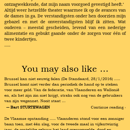
ontzagwekkende, dat mijn naam voorgoed gevestigd heeft.’
Altijd weer hetzelfde theater waarmee ik op de avances van
de dames in ga. De verstandigsten onder hen doorzien mijn
gebazel en met de onverstandigsten blijf ik zitten. Wat
ouderen – meestal gescheiden, levend van een nederige
alimentatie en gebukt gaande onder de zorgen voor één of
twee kindertjes.
…..
You may also like …
Brussel kan niet eeuwig falen (De Standaard, 28/1/2016) ….. 
Brussel komt niet verder dan periodiek de hand op te steken 
voor meer geld. Van de federatie, van Vlaanderen en Wallonië 
en, als het zijn zin niet krijgt, straks ook nog van de gebruikers 
van zijn wegennet. Nooit staat …
― Bart STURTEWAGEN
Continue reading ›
De Vlaamse opstanding ….. Vlaanderen stond voor een zonniger 
baan toen, met één slag, voor de tweede maal in vijfentwintig 
jaar, de oostelijke gebuur het land overrompelde, dood en 