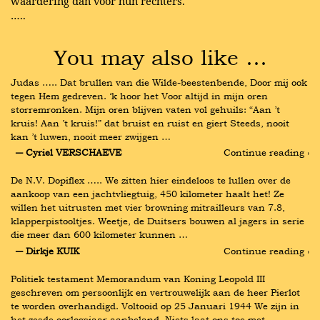
waardering dan voor hun rechters.
…..
You may also like …
Judas ….. Dat brullen van die Wilde-beestenbende, Door mij ook 
tegen Hem gedreven. ‘k hoor het Voor altijd in mijn oren 
storremronken. Mijn oren blijven vaten vol gehuils: “Aan ’t 
kruis! Aan ’t kruis!” dat bruist en ruist en giert Steeds, nooit 
kan ’t luwen, nooit meer zwijgen …
― Cyriel VERSCHAEVE
Continue reading ›
De N.V. Dopiflex ….. We zitten hier eindeloos te lullen over de 
aankoop van een jachtvliegtuig, 450 kilometer haalt het! Ze 
willen het uitrusten met vier browning mitrailleurs van 7.8, 
klapperpistooltjes. Weetje, de Duitsers bouwen al jagers in serie 
die meer dan 600 kilometer kunnen …
― Dirkje KUIK
Continue reading ›
Politiek testament Memorandum van Koning Leopold III 
geschreven om persoonlijk en vertrouwelijk aan de heer Pierlot 
te worden overhandigd. Voltooid op 25 Januari 1944 We zijn in 
het zesde oorlogsjaar aanbeland. Niets laat ons toe met 