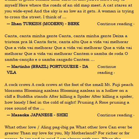
myself Here where the roads of an old map meet. A cat stares at 
you wide-eyed And the sky is as low as it gets. A woman is trying 
to cross the street. I think of …
― Ilhan TURKISH (MODERN) - BERK
Continue reading ›
Canta, canta minha gente Canta, canta minha gente Deixa a 
tristeza pra lá Canta forte, canta alto Que a vida vai melhorar 
Que a vida vai melhorar Que a vida vai melhorar Que a vida vai 
melhorar Que a vida vai melhorar Cantem o samba de roda O 
samba-canção e o samba rasgado Cantem …
― Martinho (BRAZIL) PORTUGUESE - DA 
Continue 
VILA
reading ›
A cock crows A cock crows at the foot of the small Mt. Fuji peach 
blossoms Blooming azaleas Blooming azaleas in a hollow on a 
cliff a Buddha stands After killing a Spider After killing a spider, 
how lonely I feel in the cold of night! Pruning A Rose pruning a 
rose sound of the …
― Masaoka JAPANESE - SHIKI
Continue reading ›
What other love / Aling pag-ibig pa What other love Can ever be 
greater Than my love for you, My Motherland? For richer or for 
poorer, In joy and in grief, I am always with you. When the 