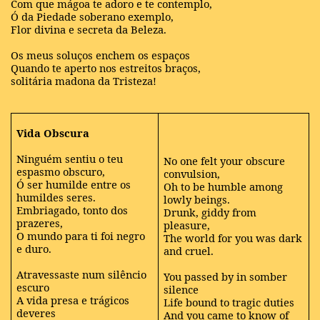
Com que mágoa te adoro e te contemplo,
Ó da Piedade soberano exemplo,
Flor divina e secreta da Beleza.
Os meus soluços enchem os espaços
Quando te aperto nos estreitos braços,
solitária madona da Tristeza!
Vida Obscura
Ninguém sentiu o teu
No one felt your obscure
espasmo obscuro,
convulsion,
Ó ser humilde entre os
Oh to be humble among
humildes seres.
lowly beings.
Embriagado, tonto dos
Drunk, giddy from
prazeres,
pleasure,
O mundo para ti foi negro
The world for you was dark
e duro.
and cruel.
Atravessaste num silêncio
You passed by in somber
escuro
silence
A vida presa e trágicos
Life bound to tragic duties
deveres
And you came to know of