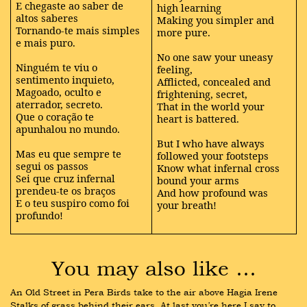
E chegaste ao saber de
high learning
altos saberes
Making you simpler and
Tornando-te mais simples
more pure.
e mais puro.
No one saw your uneasy
Ninguém te viu o
feeling,
sentimento inquieto,
Afflicted, concealed and
Magoado, oculto e
frightening, secret,
aterrador, secreto.
That in the world your
Que o coração te
heart is battered.
apunhalou no mundo.
But I who have always
Mas eu que sempre te
followed your footsteps
segui os passos
Know what infernal cross
Sei que cruz infernal
bound your arms
prendeu-te os braços
And how profound was
E o teu suspiro como foi
your breath!
profundo!
You may also like …
An Old Street in Pera Birds take to the air above Hagia Irene 
Stalks of grass behind their ears. At last you’re here I say to 