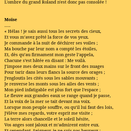
L'ombre du grand Roland n'est donc pas consolée !
Moïse
…..
« Hélas ! je sais aussi tous les secrets des cieux,
Et vous m’avez prêté la force de vos yeux.
Je commande à la nuit de déchirer ses voiles ;
Ma bouche par leur nom a compté les étoiles,
Et, dès qu’au firmament mon geste l’appela,
Chacune s’est hâtée en disant : Me voilà.
J’impose mes deux mains sur le front des nuages
Pour tarir dans leurs flancs la source des orages ;
J’engloutis les cités sous les sables mouvants ;
Je renverse les monts sous les ailes des vents ;
Mon pied infatigable est plus fort que l’espace ;
Le fleuve aux grandes eaux se range quand je passe,
Et la voix de la mer se tait devant ma voix.
Lorsque mon peuple souffre, ou qu’il lui faut des lois,
J’élève mes regards, votre esprit me visite ;
La terre alors chancelle et le soleil hésite,
Vos anges sont jaloux et m’admirent entre eux.
Et cependant, Seigneur, je ne suis pas heureux ;