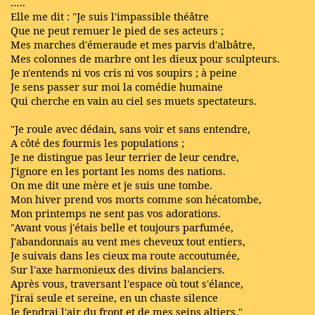
…..
Elle me dit : "Je suis l'impassible théâtre
Que ne peut remuer le pied de ses acteurs ;
Mes marches d'émeraude et mes parvis d'albâtre,
Mes colonnes de marbre ont les dieux pour sculpteurs.
Je n'entends ni vos cris ni vos soupirs ; à peine
Je sens passer sur moi la comédie humaine
Qui cherche en vain au ciel ses muets spectateurs.
"Je roule avec dédain, sans voir et sans entendre,
A côté des fourmis les populations ;
Je ne distingue pas leur terrier de leur cendre,
J'ignore en les portant les noms des nations.
On me dit une mère et je suis une tombe.
Mon hiver prend vos morts comme son hécatombe,
Mon printemps ne sent pas vos adorations.
"Avant vous j'étais belle et toujours parfumée,
J'abandonnais au vent mes cheveux tout entiers,
Je suivais dans les cieux ma route accoutumée,
Sur l'axe harmonieux des divins balanciers.
Après vous, traversant l'espace où tout s'élance,
J'irai seule et sereine, en un chaste silence
Je fendrai l'air du front et de mes seins altiers."