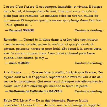
L’arbre C’est l’Arbre. Il est opaque, immobile, et vivant. Il baigne 
dans le ciel, il trempe dans le vent. Une nuit verte inonde en 
plein jour ses ramures. La moindre brise en tire un millier de 
murmures Et toujours quelque oiseau qui plonge dans l’air bleu 
; Puis, quand le …
― Fernand GREGH
Continue reading ›
Reverdie ….. Quand je la tiens dans le préau clos tout autour 
d’arbrisseaux, en été, parmi la verdure, et que j’ai oeufs et 
gâteau, poissons, tartes et porc froid, eEt boeuf à la sauce verte, 
avec le vin en tonneau frais, bien corsé et friand pour boire 
quand il fait chaud, je m’y …
― Colin MUSET
Continue reading ›
A la France ..... ... Que ne fais-tu proffit, ô frénétique France, Des 
signes dont le ciel t'appelle à repentance ? Peux-tu voir d'un oeil 
sec ce feu prodigieux, Qui nous rend chasque soir effroyables les 
cieux, Cest astre chevelu qui menace la terre De peste …
― Guillaume de Salluste du BARTAS
Continue reading ›
Fable XVI, Livre V — De ta tige détachée, Pauvre feuille 
desséchée, Où vas-tu ? — Je n'en sais rien. L'orage a frappé le 