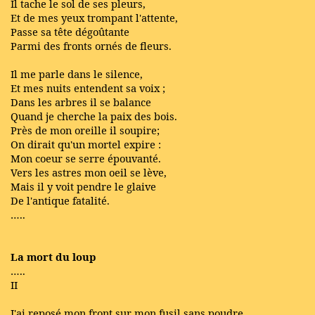
Il tache le sol de ses pleurs,
Et de mes yeux trompant l'attente,
Passe sa tête dégoûtante
Parmi des fronts ornés de fleurs.
Il me parle dans le silence,
Et mes nuits entendent sa voix ;
Dans les arbres il se balance
Quand je cherche la paix des bois.
Près de mon oreille il soupire;
On dirait qu'un mortel expire :
Mon coeur se serre épouvanté.
Vers les astres mon oeil se lève,
Mais il y voit pendre le glaive
De l'antique fatalité.
…..
La mort du loup
…..
II
J'ai reposé mon front sur mon fusil sans poudre,