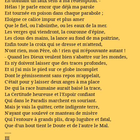
En donnant un faux sens à ma rédemption. -
Hélas ! je parle encor que déjà ma parole
Est tournée en poison dans chaque parabole ;
Eloigne ce calice impur et plus amer
Que le fiel, ou l'absinthe, ou les eaux de la mer.
Les verges qui viendront, la couronne d'épine,
Les clous des mains, la lance au fond de ma poitrine,
Enfin toute la croix qui se dresse et m'attend,
N'ont rien, mon Père, oh ! rien qui m'épouvante autant !
- Quand les Dieux veulent bien s'abattre sur les mondes,
Es n'y doivent laisser que des traces profondes,
Et si j'ai mis le pied sur ce globe incomplet
Dont le gémissement sans repos m'appelait,
C'était pour y laisser deux anges à ma place
De qui la race humaine aurait baisé la trace,
La Certitude heureuse et l'Espoir confiant
Qui dans le Paradis marchent en souriant.
Mais je vais la quitter, cette indigente terre,
N'ayant que soulevé ce manteau de misère
Qui l'entoure à grands plis, drap lugubre et fatal,
Que d'un bout tient le Doute et de l'autre le Mal.
…..
III