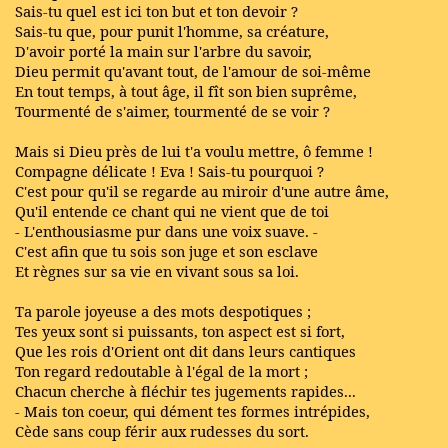
Sais-tu quel est ici ton but et ton devoir ?
Sais-tu que, pour punit l'homme, sa créature,
D'avoir porté la main sur l'arbre du savoir,
Dieu permit qu'avant tout, de l'amour de soi-même
En tout temps, à tout âge, il fît son bien suprême,
Tourmenté de s'aimer, tourmenté de se voir ?
Mais si Dieu près de lui t'a voulu mettre, ô femme !
Compagne délicate ! Eva ! Sais-tu pourquoi ?
C'est pour qu'il se regarde au miroir d'une autre âme,
Qu'il entende ce chant qui ne vient que de toi
- L'enthousiasme pur dans une voix suave. -
C'est afin que tu sois son juge et son esclave
Et règnes sur sa vie en vivant sous sa loi.
Ta parole joyeuse a des mots despotiques ;
Tes yeux sont si puissants, ton aspect est si fort,
Que les rois d'Orient ont dit dans leurs cantiques
Ton regard redoutable à l'égal de la mort ;
Chacun cherche à fléchir tes jugements rapides...
- Mais ton coeur, qui dément tes formes intrépides,
Cède sans coup férir aux rudesses du sort.