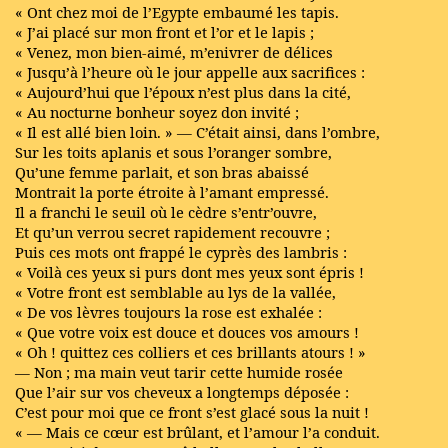
« Ont chez moi de l’Egypte embaumé les tapis.
« J’ai placé sur mon front et l’or et le lapis ;
« Venez, mon bien-aimé, m’enivrer de délices
« Jusqu’à l’heure où le jour appelle aux sacrifices :
« Aujourd’hui que l’époux n’est plus dans la cité,
« Au nocturne bonheur soyez don invité ;
« Il est allé bien loin. » — C’était ainsi, dans l’ombre,
Sur les toits aplanis et sous l’oranger sombre,
Qu’une femme parlait, et son bras abaissé
Montrait la porte étroite à l’amant empressé.
Il a franchi le seuil où le cèdre s’entr’ouvre,
Et qu’un verrou secret rapidement recouvre ;
Puis ces mots ont frappé le cyprès des lambris :
« Voilà ces yeux si purs dont mes yeux sont épris !
« Votre front est semblable au lys de la vallée,
« De vos lèvres toujours la rose est exhalée :
« Que votre voix est douce et douces vos amours !
« Oh ! quittez ces colliers et ces brillants atours ! »
— Non ; ma main veut tarir cette humide rosée
Que l’air sur vos cheveux a longtemps déposée :
C’est pour moi que ce front s’est glacé sous la nuit !
« — Mais ce cœur est brûlant, et l’amour l’a conduit.