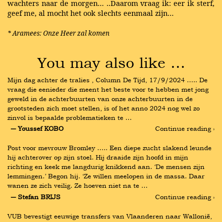
wachters naar de morgen… ..Daarom vraag ik: eer ik sterf,
geef me, al mocht het ook slechts eenmaal zijn…
* Aramees: Onze Heer zal komen
You may also like …
Mijn dag achter de tralies , Column De Tijd, 17/9/2024 ….. De 
vraag die eenieder die meent het beste voor te hebben met jong 
geweld in de achterbuurten van onze achterbuurten in de 
grootsteden zich moet stellen, is of het anno 2024 nog wel zo 
zinvol is bepaalde problematieken te …
― Youssef KOBO
Continue reading ›
Post voor mevrouw Bromley ….. Een diepe zucht slakend leunde 
hij achterover op zijn stoel. Hij draaide zijn hoofd in mijn 
richting en keek me langdurig knikkend aan. ‘De mensen zijn 
lemmingen.’ Begon hij. ‘Ze willen meelopen in de massa. Daar 
wanen ze zich veilig. Ze hoeven niet na te …
― Stefan BRIJS
Continue reading ›
VUB bevestigt eeuwige transfers van Vlaanderen naar Wallonië, 