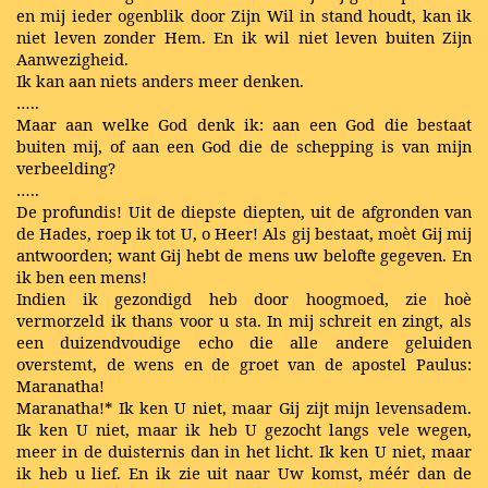
en mij ieder ogenblik door Zijn Wil in stand houdt, kan ik
niet leven zonder Hem. En ik wil niet leven buiten Zijn
Aanwezigheid.
Ik kan aan niets anders meer denken.
…..
Maar aan welke God denk ik: aan een God die bestaat
buiten mij, of aan een God die de schepping is van mijn
verbeelding?
…..
De profundis! Uit de diepste diepten, uit de afgronden van
de Hades, roep ik tot U, o Heer! Als gij bestaat, moèt Gij mij
antwoorden; want Gij hebt de mens uw belofte gegeven. En
ik ben een mens!
Indien ik gezondigd heb door hoogmoed, zie hoè
vermorzeld ik thans voor u sta. In mij schreit en zingt, als
een duizendvoudige echo die alle andere geluiden
overstemt, de wens en de groet van de apostel Paulus:
Maranatha!
Maranatha!* Ik ken U niet, maar Gij zijt mijn levensadem.
Ik ken U niet, maar ik heb U gezocht langs vele wegen,
meer in de duisternis dan in het licht. Ik ken U niet, maar
ik heb u lief. En ik zie uit naar Uw komst, méér dan de