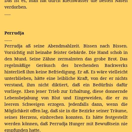
Das ist es, man hat durch Riechwässer die besten Nasen
verdorben.
…..
Perrudja
……
Perrudja aß seine Abendmahlzeit. Bissen nach Bissen.
Vorsichtig mit beinahe feister Gebärde. Die Hand schob in
den Mund. Seine Zähne zermalmten das grobe Brot. Das
regelmäßige Geräusch des brechenden Backwerks
hinterließ ihm keine Befriedigung. Er aß. Es wäre vielleicht
unterblieben, hätte eine leibliche Kraft, von der er nichts
verstand, ihm nicht diktiert, daß ein Bedürfnis dafür
vorliege. Eben jener Trieb zur Erhaltung, diese donnernde
Lebensbejahung von Blut und Eingeweiden, die er zu
leerem Schweigen erzogen. Jedenfalls dann, wenn die
Möglichkeit offen lag, daß sie in die Bezirke seiner Träume,
seines Herzens, einbrechen konnten. Es hätte festgestellt
werden können, daß Perrudja Hunger mit Bewußtsein nie
empfunden hatte.