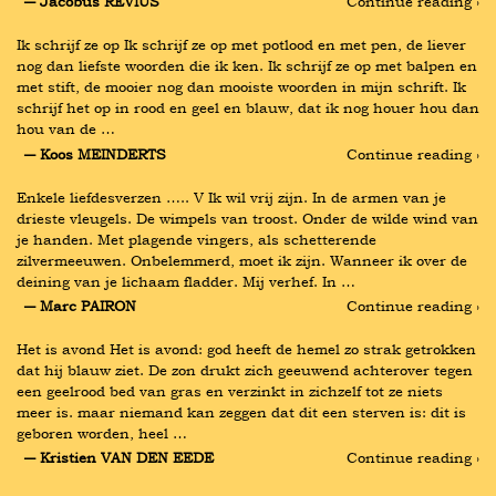
― Jacobus REVIUS
Continue reading ›
Ik schrijf ze op Ik schrijf ze op met potlood en met pen, de liever 
nog dan liefste woorden die ik ken. Ik schrijf ze op met balpen en 
met stift, de mooier nog dan mooiste woorden in mijn schrift. Ik 
schrijf het op in rood en geel en blauw, dat ik nog houer hou dan 
hou van de …
― Koos MEINDERTS
Continue reading ›
Enkele liefdesverzen ….. V Ik wil vrij zijn. In de armen van je 
drieste vleugels. De wimpels van troost. Onder de wilde wind van 
je handen. Met plagende vingers, als schetterende 
zilvermeeuwen. Onbelemmerd, moet ik zijn. Wanneer ik over de 
deining van je lichaam fladder. Mij verhef. In …
― Marc PAIRON
Continue reading ›
Het is avond Het is avond: god heeft de hemel zo strak getrokken 
dat hij blauw ziet. De zon drukt zich geeuwend achterover tegen 
een geelrood bed van gras en verzinkt in zichzelf tot ze niets 
meer is. maar niemand kan zeggen dat dit een sterven is: dit is 
geboren worden, heel …
― Kristien VAN DEN EEDE
Continue reading ›