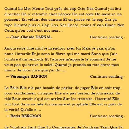
Quand La Mer Monte Tout près du cap Gris-Nez Quand j'ai fini 
d'pêcher On s' retrouve chez Léonce On est onze On mesure les 
poissons En vidant des canons Et on passe vit' le cap Car ça 
tape Bientôt plus d' Cap Gris-Nez Encor' moins d' cap Blanc-Nez 
Ceux qu'on voit c'est nos nez …
― Jean-Claude DARNAL
Continue reading ›
Amoureuse Une nuit je m'endors avec lui Mais je sais qu'on 
nous l'interdit Et je sens la fièvre qui me mord Sans que j'aie 
l'ombre d'un remords Et l'aurore m'apporte le sommeil Je ne 
veux pas qu'arrive le soleil Quand je prends sa tête entre mes 
mains Je vous jure que j'ai du …
― Véronique SANSON
Continue reading ›
La Folie Elle n’a pas besoin de parler, de juger Elle en sait trop 
pour condamner, critiquer Elle n’a pas besoin de journaux, de 
télé Pour savoir c'qui est arrivé Sur les trottoirs, l'éternité Elle 
voit tout dans sa tête Visionnaire et prophète Elle est si près de 
la vérité Qu'elle s …
― Boris BERGMAN
Continue reading ›
Je Voudrais Tant Que Tu Comprennes Je Voudrais Tant Que Tu 