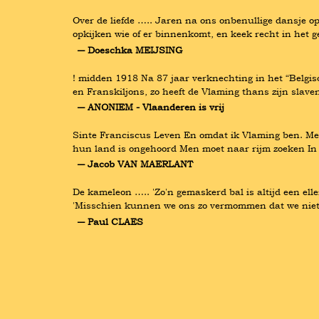
Over de liefde ….. Jaren na ons onbenullige dansje op
opkijken wie of er binnenkomt, en keek recht in het 
― Doeschka MEIJSING
! midden 1918 Na 87 jaar verknechting in het “Belgisc
en Franskiljons, zo heeft de Vlaming thans zijn slav
― ANONIEM - Vlaanderen is vrij
Sinte Franciscus Leven En omdat ik Vlaming ben. Met go
hun land is ongehoord Men moet naar rijm zoeken In 
― Jacob VAN MAERLANT
De kameleon ….. 'Zo'n gemaskerd bal is altijd een elle
'Misschien kunnen we ons zo vermommen dat we niet ve
― Paul CLAES