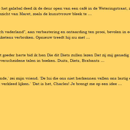
 het galabal deed ik de deur open van een café in de Weteringstraat, z
gezicht van Maret, zoals de kunstvrouw bleek te …
h vaderland”, aan verbastering en ontaarding ten prooi, bevolen in e
enketens verbroken. Opnieuw treedt hij nu met …
eder herte bid ik hen Die dit Diets zullen lezen Dat zij mij genadig w
verscheidene talen in boeken. Duits, Diets, Brabants …
nde,' zei mijn vriend. 'De lui die ons niet herkennen vallen ons lastig 
rkleed lijken.' 'Dat is het, Charles! Je brengt me op een idee …