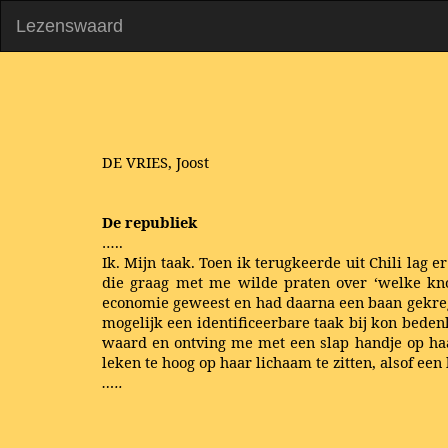
Lezenswaard
DE VRIES, Joost
De republiek
…..
Ik. Mijn taak. Toen ik terugkeerde uit Chili la
die graag met me wilde praten over ‘welke kno
economie geweest en had daarna een baan gekregen
mogelijk een identificeerbare taak bij kon beden
waard en ontving me met een slap handje op haa
leken te hoog op haar lichaam te zitten, alsof e
…..