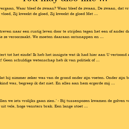
ergaan, Waar bleef de zwaan? Waar bleef de zwaan, De zwaan, dat vro
 vloed, Zij kweekt de gloed, Zij kweekt de gloed Met …
treven naar een rustig leven door te strijden tegen het een of ander da
 die ze veroorzaakt. We moeten daaraan ontsnappen en …
rt tot het einde! Ik heb het innigste wat ik had hier aan U vertoond al
rt! Geen schuldige wetenschap heb ik van politiek of …
t hij nimmer zeker was van de grond onder zijn voeten. Onder zijn bo
k kind was, begreep ik dat niet. En alles aan hem ergerde mij …
llen we iets vrolijks gaan zien.’ - Bij tussenpozen kwamen de golven v
 uit vele, hoge vensters brak. Een lange stoet …