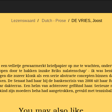
Lezenswaard
Dutch - Prose
DE VRIES, Joost
g er een velletje gewaarmerkt briefpapier op me te wachten, ond
pen door te hakken inzake Briks nalatenschap’ - ik was beni
 die zozeer klonk als een serie abstracte concepten binnen dat
ken. De Senaat had haar bij de bankencrisis van 2008 uit haar f
r dakterras. Een helm van achterover geföhnd haar. Serieuze m
en kind zijn moeders beha had aangetrokken, gevuld met tennisba
You may also like …