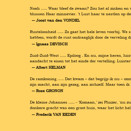
Noah ….. Waar bleef de zwaan? Zou het al zinken en v
blussen Haar minnevier. ’t Lust haar te nestlen op de
― Joost van den VONDEL
Rusteloosheid ….. Zo gaat het hele leven voorbij. We s
hebben, wordt de rust ondraaglijk door de verveling
― Ignaas DEVISCH
Zuid-Zuid-West ….. Epiloog . En nu, mijne heren, luiste
aandacht te eisen tot het einde der vertelling. Luiste
― Albert HELMAN
De ramkoning ….. Dat kwam – dat begrijp ik nu – omda
zijn macht, aan zijn gezag, aan zichzelf. Maar toen i
― Rose GRONON
De kleine Johannes ….. - ‘Komaan,’ zei Pluizer, ‘nu zu
donkere gracht was een groot huis, waar het licht hel
― Frederik VAN EEDEN