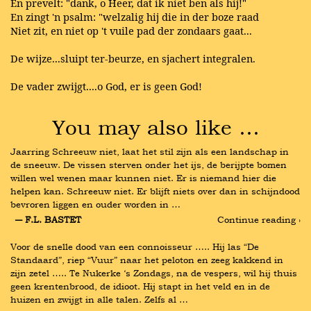
En prevelt: "dank, o Heer, dat ik niet ben als hij!"
En zingt 'n psalm: "welzalig hij die in der boze raad
Niet zit, en niet op 't vuile pad der zondaars gaat...
De wijze...sluipt ter-beurze, en sjachert integralen.
De vader zwijgt....o God, er is geen God!
You may also like …
Jaarring Schreeuw niet, laat het stil zijn als een landschap in 
de sneeuw. De vissen sterven onder het ijs, de berijpte bomen 
willen wel wenen maar kunnen niet. Er is niemand hier die 
helpen kan. Schreeuw niet. Er blijft niets over dan in schijndood 
bevroren liggen en ouder worden in …
― F.L. BASTET
Continue reading ›
Voor de snelle dood van een connoisseur ….. Hij las “De 
Standaard”, riep “Vuur” naar het peloton en zeeg kakkend in 
zijn zetel ….. Te Nukerke ‘s Zondags, na de vespers, wil hij thuis 
geen krentenbrood, de idioot. Hij stapt in het veld en in de 
huizen en zwijgt in alle talen. Zelfs al …