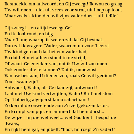
Ik smeekte om antwoord, en Gij zweegt! Ik wou zo graag
Uw wil doen... niet uit vrees voor straf, uit hoop op loon,
Maar zoals 't kind den wil zijns vader doet... uit liefde!
Gij zweegt... en altijd zweegt Ge!
En ik dool rond, en hijg
Naar 't uur, waarop ik weten zal dat Gij bestaat...
Dan zal ik vragen: "Vader, waarom nu voor 't eerst
Uw kind getoond dat het een vader had,
En dat het niet alleen stond in de strijd,
Of waart Ge er zeker van, dat ik Uw wil zou doen
Ook zonder die te kennen? Dat ik, onbewust
Van uw bestaan, U dienen zou, zoals Ge wilt gediend?
Zou 't waar zijn?
Antwoord, Vader, als Ge daar zijt, antwoord !
Laat niet Uw kind vertwijflen, Vader! Blijf niet stom
Op 't bloedig afgeperst lama sabacthani !
Zo kermt de onwetende aan z'n zelfgekozen kruis,
En krimpt van pijn, en jammert dat hem dorst...
De wijze - hij die wel weet... wel God kent - bespot de
dwaas,
En rijkt hem gal, en jubelt: "hoor, hij roept z'n vader!"