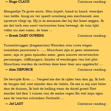
― Hugo CLAUS
Continue reading ›
Mongooltje Te grote muts. Men lispelt, hand in hand, woordjes 
van liefde. Innig en ver speelt urenlang een mechaniek, een 
spreeuw vliegt op. Hij is zo eenzaam dat hij dat komt zeggen. Ik 
zie dat toch een soort vertrouwen hem beweegt, de tuin lijkt 
voller nu met rozen, de boze …
― Kreek DAEY OUWENS
Continue reading ›
Tussenbruggen (fragmenten) Woorden over ruwe wegen 
naamloze panorama’s. ….. Misschien zijn er geen seizoenen 
meer, zijn er geen episodes meer, geen nieuwe onverwachte 
personages, cliffhangers, finales of wendingen van het plot. 
Misschien worden de rechten deze keer door ons opgekocht …
― Alex DEFORCE
Continue reading ›
De bevrijde Eros ….. Vergeef me dat ik rijker ben dan gij. Ik heb 
de bergen lief, niet minder dan de vlakte, De zee is mij niet beter 
dan de duinen, Ik heb de helling waar de distel groeit Niet 
minder lief dan 't ruisen van de malse regen En wat mijn ogen 
aan de vaarten schonken Onthield …
― Jef LAST
Continue reading ›