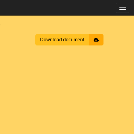
e
Download document