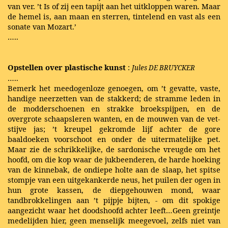
van ver. ’t Is of zij een tapijt aan het uitkloppen waren. Maar
de hemel is, aan maan en sterren, tintelend en vast als een
sonate van Mozart.’
…..
Opstellen over plastische kunst
:
Jules DE BRUYCKER
…..
Bemerk het meedogenloze genoegen, om ’t gevatte, vaste,
handige neerzetten van de stakkerd; de stramme leden in
de modderschoenen en strakke broekspijpen, en de
overgrote schaapsleren wanten, en de mouwen van de vet-
stijve jas; ’t kreupel gekromde lijf achter de gore
baaldoeken voorschoot en onder de uitermatelijke pet.
Maar zie de schrikkelijke, de sardonische vreugde om het
hoofd, om die kop waar de jukbeenderen, de harde hoeking
van de kinnebak, de ondiepe holte aan de slaap, het spitse
stompje van een uitgekankerde neus, het puilen der ogen in
hun grote kassen, de diepgehouwen mond, waar
tandbrokkelingen aan ’t pijpje bijten, - om dit spokige
aangezicht waar het doodshoofd achter leeft…Geen greintje
medelijden hier, geen menselijk meegevoel, zelfs niet van