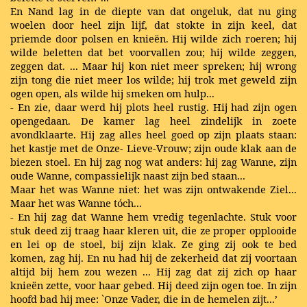
En Nand lag in de diepte van dat ongeluk, dat nu ging
woelen door heel zijn lijf, dat stokte in zijn keel, dat
priemde door polsen en knieën. Hij wilde zich roeren; hij
wilde beletten dat bet voorvallen zou; hij wilde zeggen,
zeggen dat. ... Maar hij kon niet meer spreken; hij wrong
zijn tong die niet meer los wilde; hij trok met geweld zijn
ogen open, als wilde hij smeken om hulp...
- En zie, daar werd hij plots heel rustig. Hij had zijn ogen
opengedaan. De kamer lag heel zindelijk in zoete
avondklaarte. Hij zag alles heel goed op zijn plaats staan:
het kastje met de Onze- Lieve-Vrouw; zijn oude klak aan de
biezen stoel. En hij zag nog wat anders: hij zag Wanne, zijn
oude Wanne, compassielijk naast zijn bed staan...
Maar het was Wanne niet: het was zijn ontwakende Ziel...
Maar het was Wanne tóch...
- En hij zag dat Wanne hem vredig tegenlachte. Stuk voor
stuk deed zij traag haar kleren uit, die ze proper opplooide
en lei op de stoel, bij zijn klak. Ze ging zij ook te bed
komen, zag hij. En nu had hij de zekerheid dat zij voortaan
altijd bij hem zou wezen ... Hij zag dat zij zich op haar
knieën zette, voor haar gebed. Hij deed zijn ogen toe. In zijn
hoofd bad hij mee: `Onze Vader, die in de hemelen zijt...’