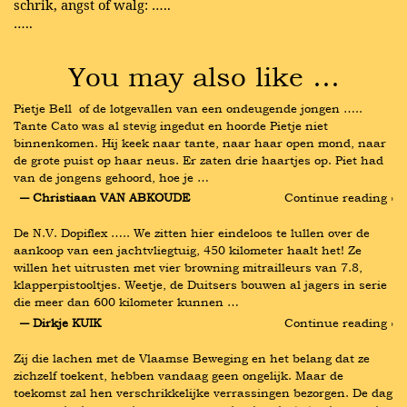
schrik, angst of walg: …..
…..
You may also like …
Pietje Bell  of de lotgevallen van een ondeugende jongen ….. 
Tante Cato was al stevig ingedut en hoorde Pietje niet 
binnenkomen. Hij keek naar tante, naar haar open mond, naar 
de grote puist op haar neus. Er zaten drie haartjes op. Piet had 
van de jongens gehoord, hoe je …
― Christiaan VAN ABKOUDE
Continue reading ›
De N.V. Dopiflex ….. We zitten hier eindeloos te lullen over de 
aankoop van een jachtvliegtuig, 450 kilometer haalt het! Ze 
willen het uitrusten met vier browning mitrailleurs van 7.8, 
klapperpistooltjes. Weetje, de Duitsers bouwen al jagers in serie 
die meer dan 600 kilometer kunnen …
― Dirkje KUIK
Continue reading ›
Zij die lachen met de Vlaamse Beweging en het belang dat ze 
zichzelf toekent, hebben vandaag geen ongelijk. Maar de 
toekomst zal hen verschrikkelijke verrassingen bezorgen. De dag 