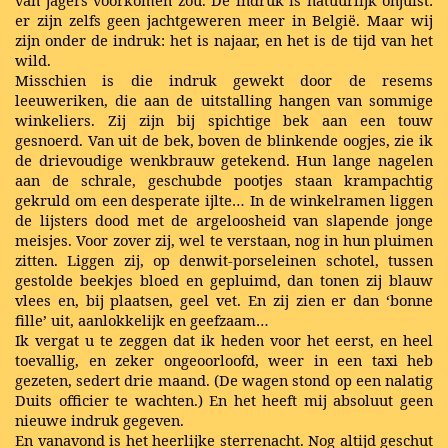
van jagers voorkomen zou. De indruk is natuurlijk onjuist:
er zijn zelfs geen jachtgeweren meer in België. Maar wij
zijn onder de indruk: het is najaar, en het is de tijd van het
wild.
Misschien is die indruk gewekt door de resems
leeuweriken, die aan de uitstalling hangen van sommige
winkeliers. Zij zijn bij spichtige bek aan een touw
gesnoerd. Van uit de bek, boven de blinkende oogjes, zie ik
de drievoudige wenkbrauw getekend. Hun lange nagelen
aan de schrale, geschubde pootjes staan krampachtig
gekruld om een desperate ijlte… In de winkelramen liggen
de lijsters dood met de argeloosheid van slapende jonge
meisjes. Voor zover zij, wel te verstaan, nog in hun pluimen
zitten. Liggen zij, op denwit-porseleinen schotel, tussen
gestolde beekjes bloed en gepluimd, dan tonen zij blauw
vlees en, bij plaatsen, geel vet. En zij zien er dan ‘bonne
fille’ uit, aanlokkelijk en geefzaam…
Ik vergat u te zeggen dat ik heden voor het eerst, en heel
toevallig, en zeker ongeoorloofd, weer in een taxi heb
gezeten, sedert drie maand. (De wagen stond op een nalatig
Duits officier te wachten.) En het heeft mij absoluut geen
nieuwe indruk gegeven.
En vanavond is het heerlijke sterrenacht. Nog altijd geschut