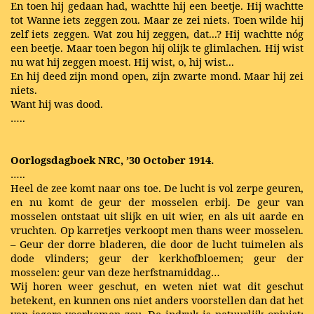
En toen hij gedaan had, wachtte hij een beetje. Hij wachtte
tot Wanne iets zeggen zou. Maar ze zei niets. Toen wilde hij
zelf iets zeggen. Wat zou hij zeggen, dat...? Hij wachtte nóg
een beetje. Maar toen begon hij olijk te glimlachen. Hij wist
nu wat hij zeggen moest. Hij wist, o, hij wist...
En hij deed zijn mond open, zijn zwarte mond. Maar hij zei
niets.
Want hij was dood.
…..
Oorlogsdagboek NRC, ’30 October 1914.
…..
Heel de zee komt naar ons toe. De lucht is vol zerpe geuren,
en nu komt de geur der mosselen erbij. De geur van
mosselen ontstaat uit slijk en uit wier, en als uit aarde en
vruchten. Op karretjes verkoopt men thans weer mosselen.
– Geur der dorre bladeren, die door de lucht tuimelen als
dode vlinders; geur der kerkhofbloemen; geur der
mosselen: geur van deze herfstnamiddag…
Wij horen weer geschut, en weten niet wat dit geschut
betekent, en kunnen ons niet anders voorstellen dan dat het