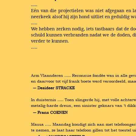
…..
Eén van die projectielen was niet afgegaan en l
neerkeek alsof hij zijn hond uitliet en geduldig w
…..
We hebben zerken nodig, iets tastbaars dat de do
schuld kunnen verbranden nadat we de doden, die
verder te kunnen.
…..
Arm Vlaanderen ….. Reconnue fondée was in alle geva
en daarvoor tot vijf frank boete werd veroordeeld, ma
― Desideer STRACKE
In duisternis ..... Toen slingerde hij, met volle acht
metalig-harde dreun, een sinister geknars van ‘t dikk
― Frans COENEN
Massa ….. Maandag kondigt zich aan met telefoongeri
te nemen, ze laat haar telefoon gillen tot het toestel