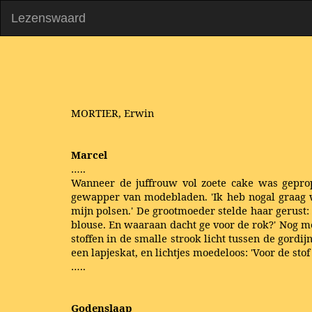
Lezenswaard
MORTIER, Erwin
Marcel
…..
Wanneer de juffrouw vol zoete cake was geprop
gewapper van modebladen. 'Ik heb nogal graag w
mijn polsen.' De grootmoeder stelde haar gerust:
blouse. En waaraan dacht ge voor de rok?' Nog m
stoffen in de smalle strook licht tussen de gordi
een lapjeskat, en lichtjes moedeloos: 'Voor de sto
…..
Godenslaap