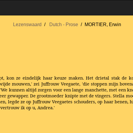
Lezenswaard
Dutch - Prose
MORTIER, Erwin
t, kon ze eindelijk haar keuze maken. Het drietal stak de 
ijde mouwen,' zei Juffrouw Veegaete, 'die stoppen mijn bovena
 'We kunnen altijd zorgen voor een lange manchette, met een kno
eer gewapper. De grootmoeder knipte met de vingers. Stella mo
jnen, legde ze op Juffrouw Veegaetes schouders, op haar benen, 
f vertrouw ik op u, Andrea.'