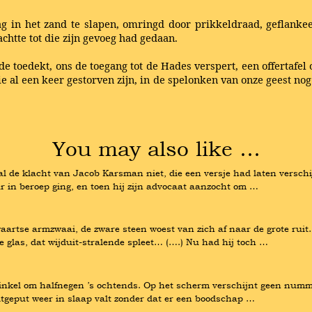
ag in het zand te slapen, omringd door prikkeldraad, geflanke
achtte tot die zijn gevoeg had gedaan.
de toedekt, ons de toegang tot de Hades verspert, een offertafe
 al een keer gestorven zijn, in de spelonken van onze geest no
You may also like …
l de klacht van Jacob Karsman niet, die een versje had laten versch
ar in beroep ging, en toen hij zijn advocaat aanzocht om …
erwaartse armzwaai, de zware steen woest van zich af naar de grote ruit
e glas, dat wijduit-stralende spleet… (….) Nu had hij toch …
nkel om halfnegen ’s ochtends. Op het scherm verschijnt geen nummer
 uitgeput weer in slaap valt zonder dat er een boodschap …