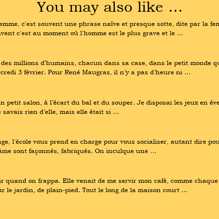
You may also like …
emme, c'est souvent une phrase naïve et presque sotte, dite par la fem
vent c'est au moment où l'homme est le plus grave et le …
 des millions d’humains, chacun dans sa case, dans le petit monde qu’i
credi 3 février. Pour René Maugras, il n’y a pas d’heure ni …
n petit salon, à l’écart du bal et du souper. Je disposai les jeux en éve
 savais rien d’elle, mais elle était si …
âge, l'école vous prend en charge pour vous socialiser, autant dire pou
et l'âme sont façonnés, fabriqués. On inculque une …
ir quand on frappa. Elle venait de me servir mon café, comme chaque soi
r le jardin, de plain-pied. Tout le long de la maison court …