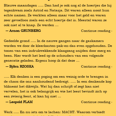
Blauwe maandagen ….. Dan had je ook nog al de hoertjes die hij 
tegenkwam zoals Astrid en Natasja. Dit waren alleen nooit hun 
echte namen. Ze werkten alleen maar voor het geld en waren 
zeer gevoelloos zoals een echt hoertje dat is. Meestal waren ze 
ook niet al te knap. Ze werden …
― Arnon GRUNBERG
Continue reading ›
Gedeelde grond ….. In de nauwe gangen naar de gaskamers 
worden we door de kleerkasten-pak-en-das even opgehouden. De 
tonen van een indrukwekkende klaagzang snijden door merg en 
been. Hier wordt het leed op de schouders van een volgende 
generatie geladen. Ergens hoop ik dat deze …
― Björn RZOSKA
Continue reading ›
….. Elk denken is een poging om een weinig orde te brengen in 
de chaos die ons aanhoudend bedreigt. ….. In een denkende kop 
bliksemt het dikwijls. Wat hij dan schrijft of zegt kan niet 
vervelen, het is ook belangrijk en wie het leest bevindt zich op 
een zwierig feest, al kan hij niet …
― Leopold FLAM
Continue reading ›
Werk ….. En nu iets om te lachen: MACHT. Waarom verbiedt 