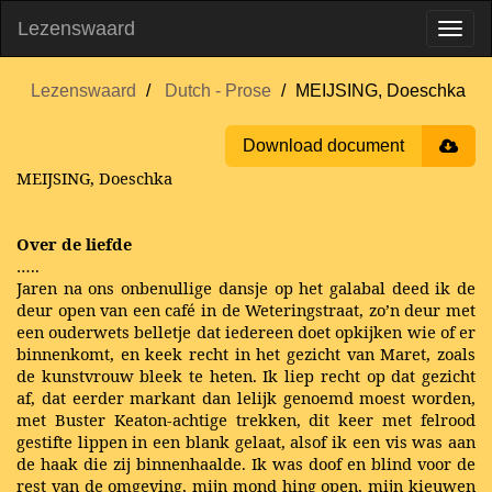
Lezenswaard
Lezenswaard
Dutch - Prose
MEIJSING, Doeschka
Download document
MEIJSING, Doeschka
Over de liefde
…..
Jaren na ons onbenullige dansje op het galabal deed ik de
deur open van een café in de Weteringstraat, zo’n deur met
een ouderwets belletje dat iedereen doet opkijken wie of er
binnenkomt, en keek recht in het gezicht van Maret, zoals
de kunstvrouw bleek te heten. Ik liep recht op dat gezicht
af, dat eerder markant dan lelijk genoemd moest worden,
met Buster Keaton-achtige trekken, dit keer met felrood
gestifte lippen in een blank gelaat, alsof ik een vis was aan
de haak die zij binnenhaalde. Ik was doof en blind voor de
rest van de omgeving, mijn mond hing open, mijn kieuwen