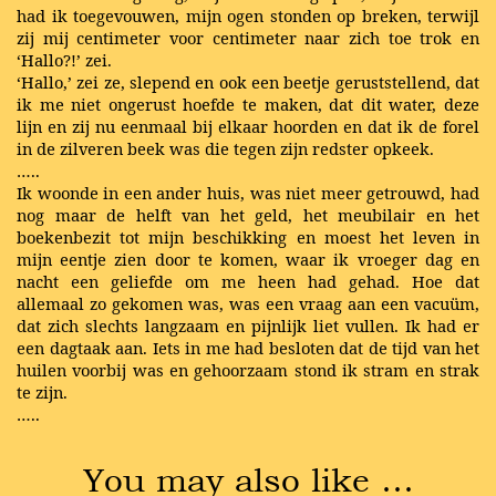
had ik toegevouwen, mijn ogen stonden op breken, terwijl
zij mij centimeter voor centimeter naar zich toe trok en
‘Hallo?!’ zei.
‘Hallo,’ zei ze, slepend en ook een beetje geruststellend, dat
ik me niet ongerust hoefde te maken, dat dit water, deze
lijn en zij nu eenmaal bij elkaar hoorden en dat ik de forel
in de zilveren beek was die tegen zijn redster opkeek.
…..
Ik woonde in een ander huis, was niet meer getrouwd, had
nog maar de helft van het geld, het meubilair en het
boekenbezit tot mijn beschikking en moest het leven in
mijn eentje zien door te komen, waar ik vroeger dag en
nacht een geliefde om me heen had gehad. Hoe dat
allemaal zo gekomen was, was een vraag aan een vacuüm,
dat zich slechts langzaam en pijnlijk liet vullen. Ik had er
een dagtaak aan. Iets in me had besloten dat de tijd van het
huilen voorbij was en gehoorzaam stond ik stram en strak
te zijn.
…..
You may also like …