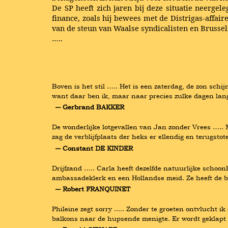
De SP heeft zich jaren bij deze situatie neerge
finance, zoals hij bewees met de Distrigas-affair
van de steun van Waalse syndicalisten en Brussel
…..
Boven is het stil ….. Het is een zaterdag, de zon sch
want daar ben ik, maar naar precies zulke dagen lan
― Gerbrand BAKKER
De wonderlijke lotgevallen van Jan zonder Vrees …..
zag de verblijfplaats der heks er ellendig en terugstot
― Constant DE KINDER
Drijfzand ….. Carla heeft dezelfde natuurlijke schoo
ambassadeklerk en een Hollandse meid. Ze heeft de b
― Robert FRANQUINET
Phileine zegt sorry ..... Zonder te groeten ontvlucht 
balkons naar de hupsende menigte. Er wordt geklapt 