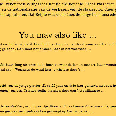
legd, zeker toen Willy Claes het beleid bepaald. Claes was jare
e en de nationalisatie van de verliezen van de staalsector. Clae
se kapitalisten. Dat België was voor Claes de enige bestaansrede
You may also like …
ijnt en het is windstil. Een heldere decemberochtend waarop alles heel
g geleden. Dan heet het anders, laat ik het weemoed …
 Met haar laag strooien dak, haar verweerde lemen muren, haar venst
end uit. - Wanneer de wind hier 's winters door 't …
nheid van de jonge panter. Ze is 22 jaar en drie jaar gehuwd met een 
enen van een Griekse godin, herzien door een Versaillaanse …
ik de feestkelder, in mijn eentje. Waarom? Laat iemand het me uitleggen.
en gesprongen, gedraaid en gezwiept op het ritme van …