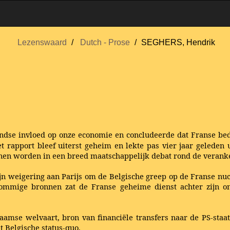
Lezenswaard
Dutch - Prose
SEGHERS, Hendrik
andse invloed op onze economie en concludeerde dat Franse bed
Het rapport bleef uiterst geheim en lekte pas vier jaar gelede
nen worden in een breed maatschappelijk debat rond de verank
n weigering aan Parijs om de Belgische greep op de Franse nucl
ommige bronnen zat de Franse geheime dienst achter zijn on
amse welvaart, bron van financiële transfers naar de PS-staat
t Belgische status-quo.