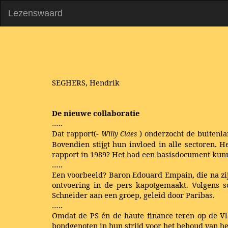
Lezenswaard
SEGHERS, Hendrik
De nieuwe collaboratie
…..
Dat rapport(-
) onderzocht de buitenl
Willy Claes
Bovendien stijgt hun invloed in alle sectoren. 
rapport in 1989? Het had een basisdocument kun
…..
Een voorbeeld? Baron Edouard Empain, die na zij
ontvoering in de pers kapotgemaakt. Volgens s
Schneider aan een groep, geleid door Paribas.
…..
Omdat de PS én de haute finance teren op de Vla
bondgenoten in hun strijd voor het behoud van he