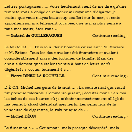
Lettres portugaises ….. Votre lieutenant vient de me dire qu'une 
tempête vous a obligé de relâcher au royaume d'Algarve: je 
crains que vous n'ayez beaucoup souffert sur la mer, et cette 
appréhension m'a tellement occupée, que je n'ai plus pensé à 
tous mes maux; êtes-vous …
― Gabriel de GUILLERAGUES
Continue reading ›
Le feu follet ….. Plus loin, deux hommes causaient : M. Moraire 
et M. Brême. Tous les deux avaient été financiers et avaient 
considérablement accru des fortunes de famille. Mais des 
ennuis domestiques étaient venus à bout de leurs nerfs 
dégénérés : ‬ cocus, tourment é s …
― Pierre DRIEU LA ROCHELLE
Continue reading ›
D É ON, Michel Les gens de la nuit ….. La courte nuit qui suivit 
fut presque tolérable. Comme un gisant, j’écoutai mourir en moi 
les échos de ces heures où je m’étais inconsciemment allégé de 
ma peine. L’alcool détendait mes nerfs. Les seins nus de la 
vendeuse de cigarettes, la voix rauque de …
― Michel DÉON
Continue reading ›
Le funambule ….. Cet amour- mais presque désespéré, mais 