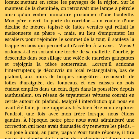
locaux mettant en scène les paysages de la région. Sur le
manteau de la cheminée, on retrouvait une lampe à pétrole
ainsi qu’un voilier miniature prisonnier d’une bouteille.
Mon père ouvrit la porte du corridor – un couloir d’une
dizaine de mètres tapissé de lattes vernies qui reliait la
maisonnette au phare –, mais, au lieu d’emprunter les
escaliers pour rejoindre le sommet de la tour, il souleva la
trappe en bois qui permettait d’accéder à la cave. – Viens !
ordonna-t-il en sortant une torche de sa mallette. Courbé, je
descendis dans son sillage une volée de marches grinçantes
et rejoignis la pièce souterraine. Lorsqu’il actionna
l’interrupteur, je découvris un local rectangulaire, bas de
plafond, aux murs de briques rougeâtres. recouverts de
toiles d’araignée, des tonneaux et des caisses en bois
étaient empilés dans un coin, figés dans la poussière depuis
Mathusalem. Un réseau de tuyauteries vétustes courait en
cercle autour du plafond. Malgré l’interdiction qui nous en
avait été faite, je me rappelais très bien être venu explorer
l’endroit une fois avec mon frère lorsque nous étions
gamins. À l’époque, notre père nous avait administré une
correction qui nous avait dissuadés d’y remettre les pieds. –
On joue à quoi, au juste, papa ? Pour toute réponse, il tira
une craie blanche de la poche de sa chemise et dessina une