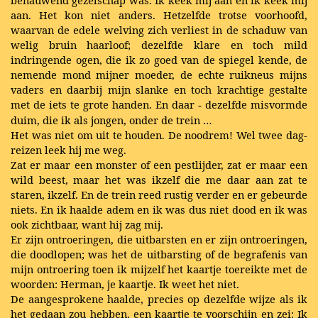
benauwend gezelschap was. Ik keek mij aan en ik keek mij
aan. Het kon niet anders. Hetzelfde trotse voorhoofd,
waarvan de edele welving zich verliest in de schaduw van
welig bruin haarloof; dezelfde klare en toch mild
indringende ogen, die ik zo goed van de spiegel kende, de
nemende mond mijner moeder, de echte ruikneus mijns
vaders en daarbij mijn slanke en toch krachtige gestalte
met de iets te grote handen. En daar
dezelfde misvormde
‑
duim, die ik als jongen, onder de trein
…
Het was niet om uit te houden. De noodrem! Wel twee dag­
reizen leek hij me weg.
Zat er maar een monster of een pestlijder, zat er maar een
wild beest, maar het was ikzelf die me daar aan zat te
staren, ikzelf. En de trein reed rustig verder en er gebeurde
niets. En ik haalde adem en ik was dus niet dood en ik was
ook zichtbaar, want hij zag mij.
Er zijn ontroeringen, die uitbarsten en er zijn ontroeringen,
die doodlopen; was het de uitbarsting of de begrafenis van
mijn ontroering toen ik mijzelf het kaartje toereikte met de
woorden: Herman, je kaartje. Ik weet het niet.
De aangesprokene haalde, precies op dezelfde wijze als ik
het gedaan zou hebben, een kaartje te voorschijn en zei: Ik