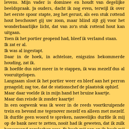
levens. Mijn vader is dominee en houdt van degelijke
beeldspraak. Ja ouders, dacht ik nog even, terwijl ik over
het eerste spoor stapte, zeg het gerust, als een stuk rottend
hout beschouwt gij uw zoon, maar blind zijt gij voor het
wonderbaarlijke licht, dat van zo’n stuk rottend hout kan
uitgaan.
Toen ik het portier geopend had, bleef ik verlamd staan.
Ik zat er al.
Ik was al ingestapt.
Daar in de hoek, in achteloze, enigszins bekommerde
houding, zat ik.
Ik hoefde dus niet meer in te stappen, ik was mezelf dus al
vooruitgelopen.
Langzaam sloot ik het portier weer en bleef aan het perron
genageld; zag toe, dat de stationschef de plaatstok ophief.
Maar daar voelde ik in mijn hand het bruine kaartje.
Maar dan reisde ik zonder kaartje!
In een oogwenk was ik weer in de reeds voortkruipende
trein en bevond me tegenover mezelf en alleen met mezelf.
lk durfde geen woord te spreken, nauwelijks durfde ik mij
op de bank neer te zetten, nooit had ik geweten, dat ik zulk