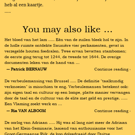
heb al een kaartje.
…..
You may also like …
Het bloed van het lam ….. Eén van de zuilen bleek hol te zijn. In 
de holle ruimte ontdekte Saunière vier perkamenten, gevat in 
verzegelde houten foedralen. Twee ervan bevatten stambomen; 
de eerste ging terug tot 1244, de tweede tot 1644. De overige 
documenten leken van de hand van …
― Patrick BERNAUW
Continue reading ›
De verbeulemansing van Brussel ..... De definitie "taalkundig 
verknoeien" is misschien te eng. Verbeulemansen betekent ook: 
zijn eigen taal en cultuur op een lompe, platte manier vervangen 
door de taal en de cultuur van de elite met geld en prestige. ….. 
Een Vlaming zoekt werk en …
― Ria VAN ALBOOM
Continue reading ›
De oorlog van Adriaan ….. Hij was al lang niet meer de Adriaan 
van het Klein-Seminarie, laaiend van enthousiasme voor het 
Groot-Germaanse Rijk, de kop dolgedraaid door Duitse 