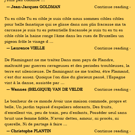
― Jean-Jacques GOLDMAN
Continue reading ›
Tu es cible Tu es cible je suis cible nous sommes cibles cibles 
pour balle fanatique qui se glisse dans nos plis fracasse ma ta 
carcasse je suis tu es potentielle fracassée je suis tu es tu es 
cible cible la haine ronge l’âme dans les rues de Bruxelles un 
pigeon frôle le visage d …
― Laurence VIELLE
Continue reading ›
De Flamingant ne me traîtez Dans mon pays de Flandre, 
maltraité par guerres ravageuses et des periodes troubleuses, la 
terre est silencieuse. De flamingant ne me traîtez, être Flamand, 
c'est dur assez. Quoique l'on dise du glorieux passé, l'Espagne 
vint à la danse, assistée par …
― Wannes (BELGIQUE) VAN DE VELDE
Continue reading ›
Le bonheur de ce monde Avoir une maison commode, propre et 
belle, Un jardin tapissé d'espaliers odorants, Des fruits, 
d'excellent vin, peu de train, peu d'enfants, Posséder seul sans 
bruit une femme fidèle, N'avoir dettes, amour, ni procès, ni 
querelle, Ni de partage à faire …
― Christophe PLANTIN
Continue reading ›