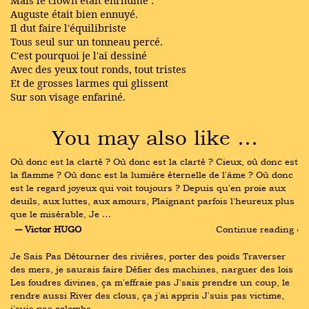
Mais le clown était enrhumé :
Auguste était bien ennuyé.
Il dut faire l'équilibriste
Tous seul sur un tonneau percé.
C'est pourquoi je l'ai dessiné
Avec des yeux tout ronds, tout tristes
Et de grosses larmes qui glissent
Sur son visage enfariné.
You may also like …
Où donc est la clarté ? Où donc est la clarté ? Cieux, où donc est 
la flamme ? Où donc est la lumière éternelle de l'âme ? Où donc 
est le regard joyeux qui voit toujours ? Depuis qu'en proie aux 
deuils, aux luttes, aux amours, Plaignant parfois l'heureux plus 
que le misérable, Je …
― Victor HUGO
Continue reading ›
Je Sais Pas Détourner des rivières, porter des poids Traverser 
des mers, je saurais faire Défier des machines, narguer des lois 
Les foudres divines, ça m'effraie pas J'sais prendre un coup, le 
rendre aussi River des clous, ça j'ai appris J'suis pas victime, 
j'suis pas colombe …