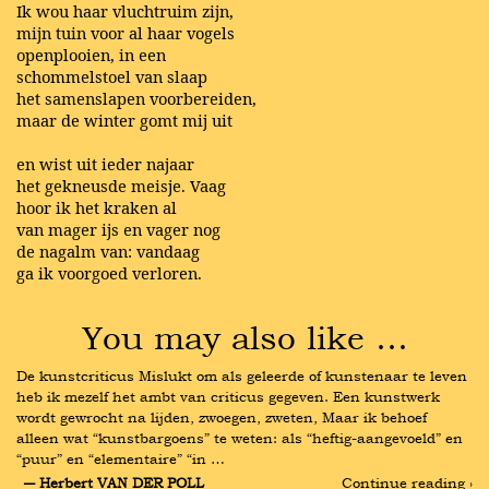
Ik wou haar vluchtruim zijn,
mijn tuin voor al haar vogels
openplooien, in een
schommelstoel van slaap
het samenslapen voorbereiden,
maar de winter gomt mij uit
en wist uit ieder najaar
het gekneusde meisje. Vaag
hoor ik het kraken al
van mager ijs en vager nog
de nagalm van: vandaag
ga ik voorgoed verloren.
You may also like …
De kunstcriticus Mislukt om als geleerde of kunstenaar te leven 
heb ik mezelf het ambt van criticus gegeven. Een kunstwerk 
wordt gewrocht na lijden, zwoegen, zweten, Maar ik behoef 
alleen wat “kunstbargoens” te weten: als “heftig-aangevoeld” en 
“puur” en “elementaire” “in …
― Herbert VAN DER POLL
Continue reading ›