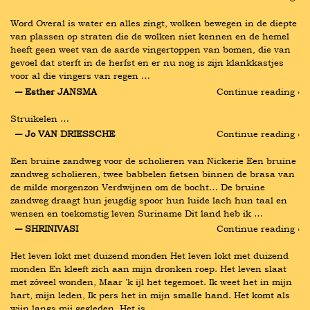
Word Overal is water en alles zingt, wolken bewegen in de diepte 
van plassen op straten die de wolken niet kennen en de hemel 
heeft geen weet van de aarde vingertoppen van bomen, die van 
gevoel dat sterft in de herfst en er nu nog is zijn klankkastjes 
voor al die vingers van regen …
― Esther JANSMA
Continue reading ›
Struikelen …
― Jo VAN DRIESSCHE
Continue reading ›
Een bruine zandweg voor de scholieren van Nickerie Een bruine 
zandweg scholieren, twee babbelen fietsen binnen de brasa van 
de milde morgenzon Verdwijnen om de bocht… De bruine 
zandweg draagt hun jeugdig spoor hun luide lach hun taal en 
wensen en toekomstig leven Suriname Dit land heb ik …
― SHRINIVASI
Continue reading ›
Het leven lokt met duizend monden Het leven lokt met duizend 
monden En kleeft zich aan mijn dronken roep. Het leven slaat 
met zóveel wonden, Maar 'k ijl het tegemoet. Ik weet het in mijn 
hart, mijn leden, Ik pers het in mijn smalle hand. Het komt als 
wijn langs mij gegleden. Het is …