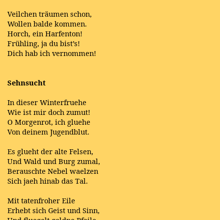
Veilchen träumen schon,
Wollen balde kommen.
Horch, ein Harfenton!
Frühling, ja du bist’s!
Dich hab ich vernommen!
Sehnsucht
In dieser Winterfruehe
Wie ist mir doch zumut!
O Morgenrot, ich gluehe
Von deinem Jugendblut.
Es glueht der alte Felsen,
Und
Wald
und
Burg
zumal,
Berauschte
Nebel
waelzen
Sich jaeh hinab das Tal.
Mit tatenfroher Eile
Erhebt sich
Geist
und Sinn,
Und fluegelt goldne Pfeile