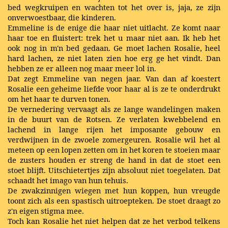
bed wegkruipen en wachten tot het over is, jaja, ze zijn
onverwoestbaar, die kinderen.
Emmeline is de enige die haar niet uitlacht. Ze komt naar
haar toe en fluistert: trek het u maar niet aan. Ik heb het
ook nog in m'n bed gedaan. Ge moet lachen Rosalie, heel
hard lachen, ze niet laten zien hoe erg ge het vindt. Dan
hebben ze er alleen nog maar meer lol in.
Dat zegt Emmeline van negen jaar. Van dan af koestert
Rosalie een geheime liefde voor haar al is ze te onderdrukt
om het haar te durven tonen.
De vernedering vervaagt als ze lange wandelingen maken
in de buurt van de Rotsen. Ze verlaten kwebbelend en
lachend in lange rijen het imposante gebouw en
verdwijnen in de zwoele zomergeuren. Rosalie wil het al
meteen op een lopen zetten om in het koren te stoeien maar
de zusters houden er streng de hand in dat de stoet een
stoet blijft. Uitschietertjes zijn absoluut niet toegelaten. Dat
schaadt het imago van hun tehuis.
De zwakzinnigen wiegen met hun koppen, hun vreugde
toont zich als een spastisch uitroepteken. De stoet draagt zo
z'n eigen stigma mee.
Toch kan Rosalie het niet helpen dat ze het verbod telkens