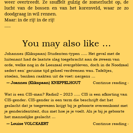
weer overtreedt. Ze snuffelt gulzig de zomerlucht op, de
lucht van de bossen en van het korenveld, waar ze zo
doodgraag in wil rennen.
Maar: in de rij! in de rij!
…..
You may also like …
Johannes (Klikspaan) Studenten-typen ….. Het geval met de 
luitenant had de laatste slag toegebracht aan de zweem van 
orde, welke nog in de Leeszaal overgebleven, doch in de Noodzaal 
sedert een' geruime tijd geheel verdwenen was. Tafeltjes, 
stoelen, banken raakten uit de voet: nergens …
― Joannes (Klikspaan) KNEPPELHOUT
Continue reading ›
Wat is een CIS-man? Radio2 – 2023 ….. CIS is een afkorting van 
CIS-gender. CIS-gender is een term die beschrijft dat het 
geslacht dat je toegewezen krijgt bij je geboorte overeenkomt met 
je genderidentiteit, dus met hoe je je voelt. Als je bij je geboorte 
het mannelijke geslacht …
― Louise VOLCKAERT
Continue reading ›