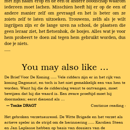
met zijn naam erop en de een of andere boodschap waarom
iedereen moet lachen. Misschien heeft hij er op de een of
andere manier zelf om gevraagd en het is beter om ze
zoiets zelf te laten uitzoeken. Trouwens, zelfs als je wilt
ingrijpen zijn er de lange uren na school, de plaatsen die
geen leraar ziet, het fietsenhok, de bosjes. Alles wat je voor
hem probeert te doen zal tegen hem gebruikt worden, dus
doe je niets.
…..
You may also like …
De Brief Voor De Koning ….. Vele ridders zijn er in het rijk van 
koning Dagonaut, en toch is het niet gemakkelijk een van hen te 
worden. Want hij die de ridderslag wenst te ontvangen, moet 
bewijzen dat hij die waard is. Een zware proeftijd moet hij 
doormaken; eerst dienend als …
― Tonke DRAGT
Continue reading ›
Het gebroken verzetsaureool. De Witte Brigade en het verzet als 
actieve speler in de strijd om de herinnering ….. Karolien Steen 
en Jan Laplasse hebben op basis van dossiers van de 