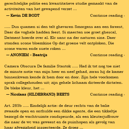
gerechtelijke politie een kwantitatieve studie gemaakt van de 
activiteiten van het gewapend verzet …
― Kevin DE BODT
Continue reading ›
….. Dus quamen si den telt ghevaren Smorgens aen een foreest, 
Daer die voghele hadden feest. Si maecten soe groet ghescal, 
Datment hoerde over al. Elc sanc na der naturen sine. Daer 
stonden scone bloemkine Op dat groene velt ontploken, Die 
scone waren ende suete roken …
― ANONIEM - Beatrijs
Continue reading ›
Camera Obscura De familie Stastok ….. Had ik tot nog toe niet 
de minste notie van mijn heer en neef gehad, zoras hij de kamer 
binnenkwam kende ik hem door en door. Zijn hele voorkomen 
sprak collegehouden uit; zijn gehele lichaam dicteerde dictaten. 
De bleke kleur, het …
― Nicolaas (HILDEBRAND) BEETS
Continue reading ›
Art. 285b ….. Eindelijk actie: de deur rechts van de balie 
zwaaide open en onthulde een dikke agente, die een tikkeltje 
bezorgd de wachtruimte rondspeurde, als een kleuterjuffrouw 
die naar de wc was geweest en de puinhopen als gevolg van 
haar afwezigheid inspecteerde. Ze droeg …