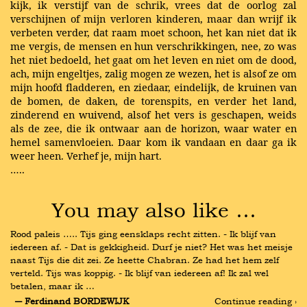
kijk, ik verstijf van de schrik, vrees dat de oorlog zal
verschijnen of mijn verloren kinderen, maar dan wrijf ik
verbeten verder, dat raam moet schoon, het kan niet dat ik
me vergis, de mensen en hun verschrikkingen, nee, zo was
het niet bedoeld, het gaat om het leven en niet om de dood,
ach, mijn engeltjes, zalig mogen ze wezen, het is alsof ze om
mijn hoofd fladderen, en ziedaar, eindelijk, de kruinen van
de bomen, de daken, de torenspits, en verder het land,
zinderend en wuivend, alsof het vers is geschapen, weids
als de zee, die ik ontwaar aan de horizon, waar water en
hemel samenvloeien. Daar kom ik vandaan en daar ga ik
weer heen. Verhef je, mijn hart.
…..
You may also like …
Rood paleis ….. Tijs ging eensklaps recht zitten. - Ik blijf van 
iedereen af. - Dat is gekkigheid. Durf je niet? Het was het meisje 
naast Tijs die dit zei. Ze heette Chabran. Ze had het hem zelf 
verteld. Tijs was koppig. - Ik blijf van iedereen af! Ik zal wel 
betalen, maar ik …
― Ferdinand BORDEWIJK
Continue reading ›