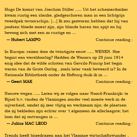
Hugo De komst van Joachim Stiller ….. Uit het schemerdonker 
kwam rustig een slanke, gladgeschoren man in een lichtgrijs 
tweedpak tevoorschijn. […] Ik zou gezworen hebben dat hij van 
joodsen bloede moest zijn, zijn blonde haren ten spijt en hij 
bewoog zich met een zo rustige en …
― Hubert LAMPO
Continue reading ›
In Europa: reizen door de twintigste eeuw ….. WENEN. Hoe 
begint een wereldoorlog? Hadden de Weners op 28 juni 1914 
enig idee dat de wilde schoten van Gavrilo Princip het begin 
waren van de Grote Oorlog , zoals later vaak beweerd is? In de 
Nationale Bibliotheek onder de Hofburg duik ik in …
― Geert MAK
Continue reading ›
Nieuwe wegen ….. Laten wij ze volgen naar Noord-Frankrijk: te 
Rijsel b.v. vinden de Vlamingen zonder veel moeite werk in de 
nijverheid, omdat zij zeer vlijtig en werkzaam zijn; de plaatsen 
die zij bekleden zijn echter over 't algemeen de allerlaagste; het 
loon dat zij ontvangen is …
― Julius MAC LEOD
Continue reading ›
Trends heeft bijgedragen aan het Vlaamse wirtschaftswunder , 