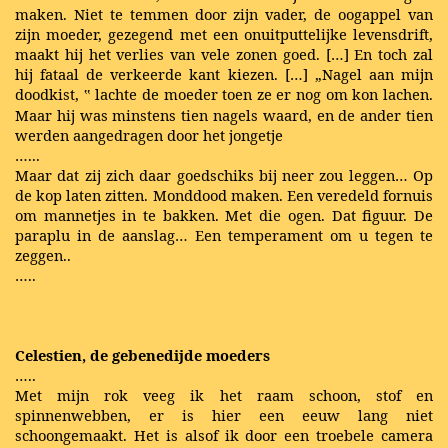
maken. Niet te temmen door zijn vader, de oogappel van
zijn moeder, gezegend met een onuitputtelijke levensdrift,
maakt hij het verlies van vele zonen goed. […] En toch zal
hij fataal de verkeerde kant kiezen. […] „Nagel aan mijn
doodkist,
lachte de moeder toen ze er nog om kon lachen.
‟
Maar hij was minstens tien nagels waard, en de ander tien
werden aangedragen door het jongetje
…...
Maar dat zij zich daar goedschiks bij neer zou leggen… Op
de kop laten zitten. Monddood maken. Een veredeld fornuis
om mannetjes in te bakken. Met die ogen. Dat figuur. De
paraplu in de aanslag… Een temperament om u tegen te
zeggen..
…..
Celestien, de gebenedijde moeders
…..
Met mijn rok veeg ik het raam schoon, stof en
spinnenwebben, er is hier een eeuw lang niet
schoongemaakt. Het is alsof ik door een troebele camera