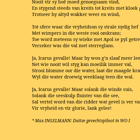
Nooit vir sy hoë moed genoegsaam vind,
En stygend steeds van kreits tot kreits met kloek
Trotseer hy altyd wakker weer en wind,
Tot sfere waar die vryheidson sy strale nydig hef
Met wimpers in die weste rooi omkrans;
Toe word meteens sy wieke met Apol se pyl getre
Verseker was die val met sterreglans.
Ja, Icarus gevalle! Maar hy wou g’n slaaf meer lee
Net wie nooit wil styg kan moeilik immer val,
Strooi blomme oor die water, laat die maagde kra
Wyl die water droewig weeklaag teen die wal.
Ja, Icarus gevalle! Maar solank die winde suis,
Solank die seeskulp fluister van die see,
Sal vertel word van die ridder wat gevel is ver va
Vir vryheid en vir glorie, lank gelee!
* Max INGELMANN: Duitse gevechtspiloot in WO I