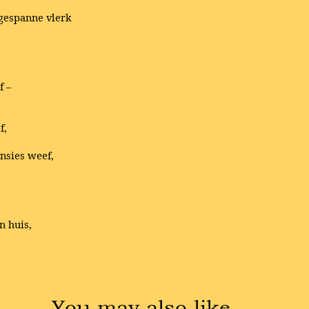
 gespanne vlerk
f –
f,
nsies weef,
n huis,
You may also like …