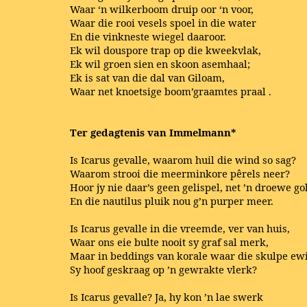
Waar ‘n wilkerboom druip oor ‘n voor,
Waar
die
rooi
vesels
spoel
in die water
En die vinkneste wiegel daaroor.
Ek wil douspore trap op die kweekvlak,
Ek wil groen sien en skoon asemhaal;
Ek
is sat van die
dal
van Giloam,
Waar
net
knoetsige
boom’graamtes
praal
.
Ter gedagtenis van Immelmann*
Is Icarus gevalle, waarom huil die wind so sag?
Waarom strooi die meerminkore pêrels neer?
Hoor jy nie daar’s geen gelispel, net ’n droewe g
En die nautilus pluik nou g’n purper meer.
Is Icarus gevalle in die vreemde, ver van huis,
Waar ons eie bulte nooit sy graf sal merk,
Maar in beddings van korale waar die skulpe ewi
Sy hoof geskraag op ’n gewrakte vlerk?
Is Icarus gevalle? Ja, hy kon ’n lae swerk