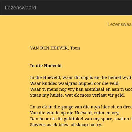
Lezenswaard
Lezenswaa
VAN DEN HEEVER, Toon
In die Hoëveld
In die Hoëveld, waar dit oop is en die hemel wyd
Waar kuddes waaigras huppel oor die veld,
Waar 'n mens nog vry kan asemhaal en aan 'n God
Staan my huisie, wat ek moes verlaat vir geld.
En as ek in die gange van die myn hier sit en dr
Van die winde op die Hoëveld, ruim en vry,
Dan hoor ek die geklinkel van my spore, saal en 
Sawens as ek bees- of skaap-toe ry.