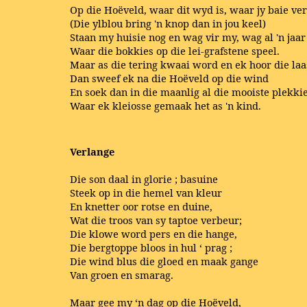
Op die Hoëveld, waar dit wyd is, waar jy baie ver
(Die ylblou bring 'n knop dan in jou keel)
Staan my huisie nog en wag vir my, wag al 'n jaar 
Waar die bokkies op die lei-grafstene speel.
Maar as die tering kwaai word en ek hoor die laas
Dan sweef ek na die Hoëveld op die wind
En soek dan in die maanlig al die mooiste plekkie
Waar ek kleiosse gemaak het as 'n kind.
Verlange
Die son
daal
in
glorie
;
basuine
Steek op in die hemel van kleur
En knetter oor rotse en duine,
Wat die troos van sy taptoe verbeur;
Die klowe word pers en die hange,
Die
bergtoppe
bloos
in
hul
‘
prag
;
Die wind blus die gloed en maak gange
Van groen en smarag.
Maar gee my ‘n dag op die Hoëveld,