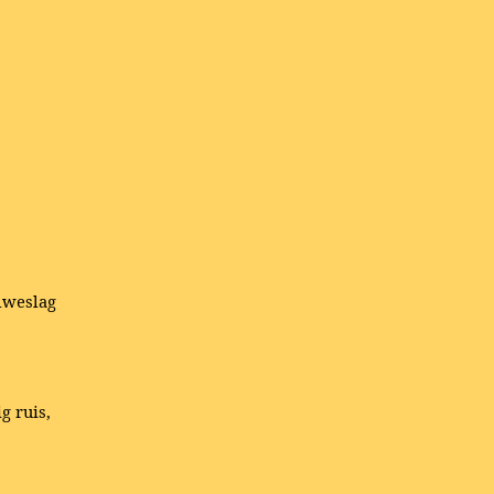
olweslag
g ruis,