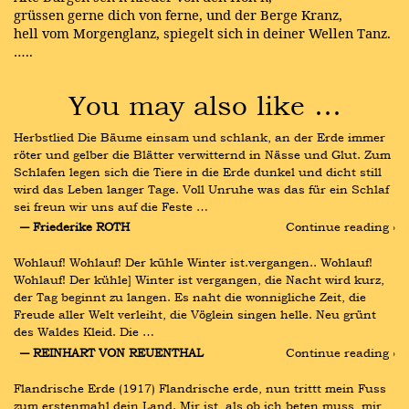
grüssen gerne dich von ferne, und der Berge Kranz,
hell vom Morgenglanz, spiegelt sich in deiner Wellen Tanz.
…..
You may also like …
Herbstlied Die Bäume einsam und schlank, an der Erde immer 
röter und gelber die Blätter verwitternd in Nässe und Glut. Zum 
Schlafen legen sich die Tiere in die Erde dunkel und dicht still 
wird das Leben langer Tage. Voll Unruhe was das für ein Schlaf 
sei freun wir uns auf die Feste …
― Friederike ROTH
Continue reading ›
Wohlauf! Wohlauf! Der kühle Winter ist.vergangen.. Wohlauf! 
Wohlauf! Der kühle] Winter ist vergangen, die Nacht wird kurz, 
der Tag beginnt zu langen. Es naht die wonnigliche Zeit, die 
Freude aller Welt verleiht, die Vöglein singen helle. Neu grünt 
des Waldes Kleid. Die …
― REINHART VON REUENTHAL
Continue reading ›
Flandrische Erde (1917) Flandrische erde, nun trittt mein Fuss 
zum erstenmahl dein Land. Mir ist, als ob ich beten muss, mir 