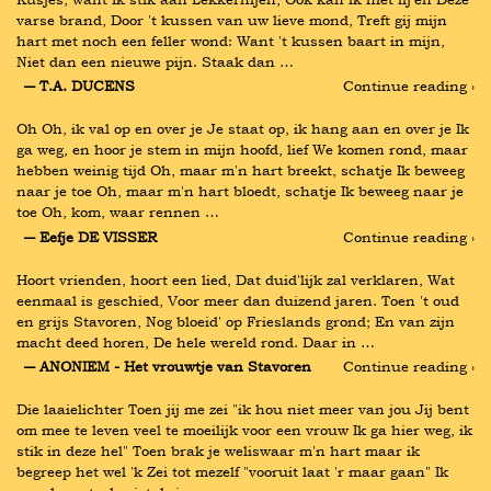
varse brand, Door 't kussen van uw lieve mond, Treft gij mijn 
hart met noch een feller wond: Want 't kussen baart in mijn, 
Niet dan een nieuwe pijn. Staak dan …
― T.A. DUCENS
Continue reading ›
Oh Oh, ik val op en over je Je staat op, ik hang aan en over je Ik 
ga weg, en hoor je stem in mijn hoofd, lief We komen rond, maar 
hebben weinig tijd Oh, maar m'n hart breekt, schatje Ik beweeg 
naar je toe Oh, maar m'n hart bloedt, schatje Ik beweeg naar je 
toe Oh, kom, waar rennen …
― Eefje DE VISSER
Continue reading ›
Hoort vrienden, hoort een lied, Dat duid'lijk zal verklaren, Wat 
eenmaal is geschied, Voor meer dan duizend jaren. Toen 't oud 
en grijs Stavoren, Nog bloeid' op Frieslands grond; En van zijn 
macht deed horen, De hele wereld rond. Daar in …
― ANONIEM - Het vrouwtje van Stavoren
Continue reading ›
Die laaielichter Toen jij me zei "ik hou niet meer van jou Jij bent 
om mee te leven veel te moeilijk voor een vrouw Ik ga hier weg, ik 
stik in deze hel" Toen brak je weliswaar m'n hart maar ik 
begreep het wel 'k Zei tot mezelf "vooruit laat 'r maar gaan" Ik 