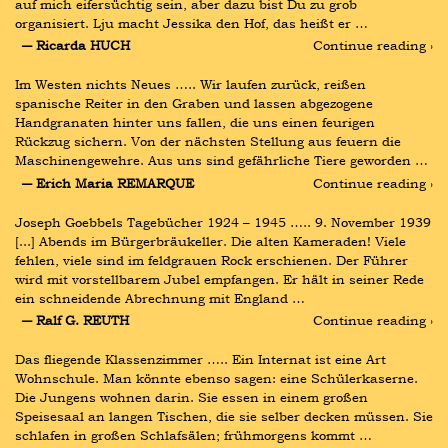
auf mich eifersüchtig sein, aber dazu bist Du zu grob 
organisiert. Lju macht Jessika den Hof, das heißt er …
― Ricarda HUCH
Continue reading ›
Im Westen nichts Neues ….. Wir laufen zurück, reißen 
spanische Reiter in den Graben und lassen abgezogene 
Handgranaten hinter uns fallen, die uns einen feurigen 
Rückzug sichern. Von der nächsten Stellung aus feuern die 
Maschinengewehre. Aus uns sind gefährliche Tiere geworden …
― Erich Maria REMARQUE
Continue reading ›
Joseph Goebbels Tagebücher 1924 – 1945 ….. 9. November 1939 
[...] Abends im Bürgerbräukeller. Die alten Kameraden! Viele 
fehlen, viele sind im feldgrauen Rock erschienen. Der Führer 
wird mit vorstellbarem Jubel empfangen. Er hält in seiner Rede 
ein schneidende Abrechnung mit England …
― Ralf G. REUTH
Continue reading ›
Das fliegende Klassenzimmer ….. Ein Internat ist eine Art 
Wohnschule. Man könnte ebenso sagen: eine Schülerkaserne. 
Die Jungens wohnen darin. Sie essen in einem großen 
Speisesaal an langen Tischen, die sie selber decken müssen. Sie 
schlafen in großen Schlafsälen; frühmorgens kommt …