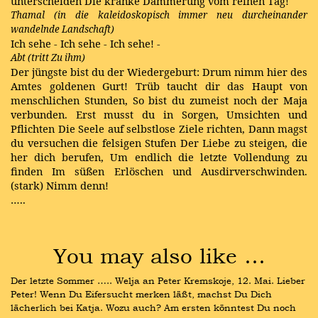
unterscheiden Die kranke Dämmerung vom reinen Tag!
Thamal (in die kaleidoskopisch immer neu durcheinander
wandelnde Landschaft)
Ich sehe - Ich sehe - Ich sehe! -
Abt (tritt Zu ihm)
Der jüngste bist du der Wiedergeburt: Drum nimm hier des
Amtes goldenen Gurt! Trüb taucht dir das Haupt von
menschlichen Stunden, So bist du zumeist noch der Maja
verbunden. Erst musst du in Sorgen, Umsichten und
Pflichten Die Seele auf selbstlose Ziele richten, Dann magst
du versuchen die felsigen Stufen Der Liebe zu steigen, die
her dich berufen, Um endlich die letzte Vollendung zu
finden Im süßen Erlöschen und Ausdirverschwinden.
(stark) Nimm denn!
…..
You may also like …
Der letzte Sommer ….. Welja an Peter Kremskoje, 12. Mai. Lieber 
Peter! Wenn Du Eifersucht merken läßt, machst Du Dich 
lächerlich bei Katja. Wozu auch? Am ersten könntest Du noch 