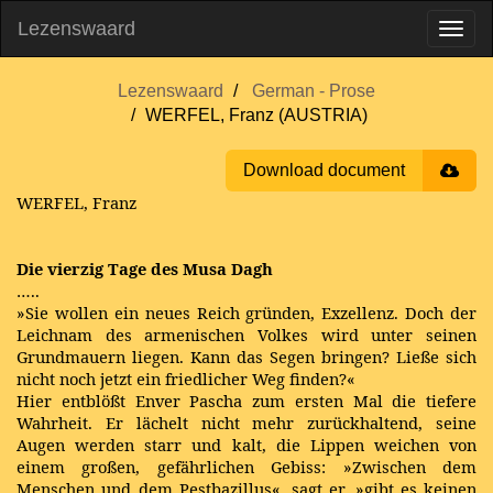
Lezenswaard
Lezenswaard
German - Prose
WERFEL, Franz (AUSTRIA)
Download document
WERFEL, Franz
Die vierzig Tage des Musa Dagh
…..
»Sie wollen ein neues Reich gründen, Exzellenz. Doch der
Leichnam des armenischen Volkes wird unter seinen
Grundmauern liegen. Kann das Segen bringen? Ließe sich
nicht noch jetzt ein friedlicher Weg finden?«
Hier entblößt Enver Pascha zum ersten Mal die tiefere
Wahrheit. Er lächelt nicht mehr zurückhaltend, seine
Augen werden starr und kalt, die Lippen weichen von
einem großen, gefährlichen Gebiss: »Zwischen dem
Menschen und dem Pestbazillus«, sagt er, »gibt es keinen