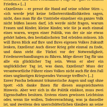
Frieden.« [...]
»Exzellenz« – er presst die Hand auf seine schöne Stirn –,
»ich werde jetzt keine Selbstverständlichkeiten sagen,
nicht, dass man für die Umtriebe einzelner ein ganzes Volk
nicht büßen lassen darf, ich werde nicht fragen, warum
Frauen und Kinder, kleine Kinder, wie Sie ja auch einmal
eines waren, wegen einer Politik, von der sie nie etwas
gehört haben, den bestialischsten Tod erleiden müssen. Ich
will Ihren Blick auf Ihre und Ihres eigenen Volkes Zukunft
lenken, Exzellenz! Auch dieser Krieg geht einmal zu Ende,
und dann steht die Türkei vor der Notwendigkeit,
Friedensverhandlungen zu führen. Möge dieser Tag für uns
alle ein glücklicher Tag sein. Wenn er aber ein
unglücklicher Tag ist, was dann, Exzellenz? Muss der
verantwortliche Führer eines Volkes nicht auch für den Fall
eines ungünstigen Kriegsendes Vorsorge treffen?« [...]
Enver Pascha bekommt träumerische Augen und sagt ohne
Spott: »Ich danke Ihnen für diesen ausgezeichneten
Hinweis. Aber wer sich in die Politik einlässt, muss zwei
Eigenschaften besitzen. Erstens einen gewissen Leichtsinn
oder, wenn Sie wollen, Todesverachtung, was ja dasselbe
ist, und zweitens den unerschütterlichen Glauben an seine