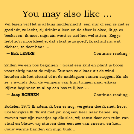
You may also like …
Vel tegen vel Het is al lang middernacht, een uur of één ze ziet er 
goed uit, ze lacht, zij drinkt alleen en de sfeer is okee, ik ga es 
beslissen, ik moet mijn zin want ze ziet het wel zitten, ‘Zeg je 
hebt zo’n mooi kleedje, dat staat je zo goed’, Ik schuif nu wat 
dichter, ze doet haar …
― Erik LESIRE
Continue reading ›
Zullen we een bos beginnen ? Graaf een kuil en plant je boom 
voorzichtig naast de mijne. Kunnen ze elkaar uit de wind 
houden als het stormt of in de middagzon samen zwijgen. En als 
ze 's avonds door de wimpers van hun twijgen naar elkaar 
kijken beginnen ze al op een bos te lijken …
― Jaap ROBBEN
Continue reading ›
Rodelen 1973 Ik adem, ik ben er nog, vergeten doe ik niet, lieve, 
Oostenrijkse E. 'Ik wil met jou nog één keer naar benee, wij 
zweven met zijn tweetjes op die slee, wij razen door een ruim van 
staal en blauw, wij stuiven door een zee van sneeuw en kou. 
Jouw warme handen om mijn buik …