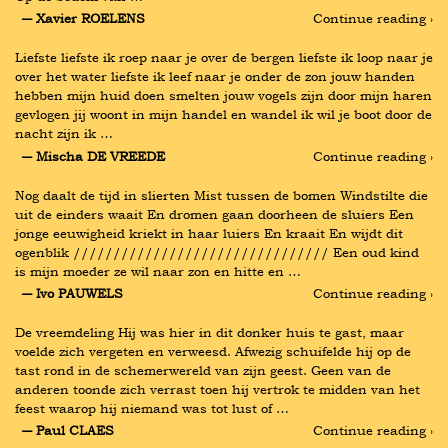
― Xavier ROELENS
Continue reading ›
Liefste liefste ik roep naar je over de bergen liefste ik loop naar je 
over het water liefste ik leef naar je onder de zon jouw handen 
hebben mijn huid doen smelten jouw vogels zijn door mijn haren 
gevlogen jij woont in mijn handel en wandel ik wil je boot door de 
nacht zijn ik …
― Mischa DE VREEDE
Continue reading ›
Nog daalt de tijd in slierten Mist tussen de bomen Windstilte die 
uit de einders waait En dromen gaan doorheen de sluiers Een 
jonge eeuwigheid kriekt in haar luiers En kraait En wijdt dit 
ogenblik //////////////////////////////// Een oud kind 
is mijn moeder ze wil naar zon en hitte en …
― Ivo PAUWELS
Continue reading ›
De vreemdeling Hij was hier in dit donker huis te gast, maar 
voelde zich vergeten en verweesd. Afwezig schuifelde hij op de 
tast rond in de schemerwereld van zijn geest. Geen van de 
anderen toonde zich verrast toen hij vertrok te midden van het 
feest waarop hij niemand was tot lust of …
― Paul CLAES
Continue reading ›