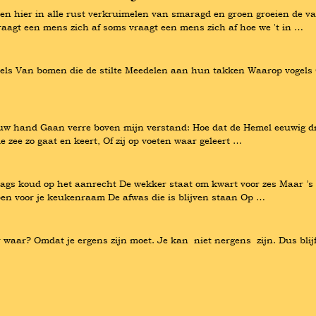
en hier in alle rust verkruimelen van smaragd en groen groeien de va
aagt een mens zich af soms vraagt een mens zich af hoe we 't in …
wortels Van bomen die de stilte Meedelen aan hun takken Waarop vogels 
 hand Gaan verre boven mijn verstand: Hoe dat de Hemel eeuwig draai
de zee zo gaat en keert, Of zij op voeten waar geleert …
dags koud op het aanrecht De wekker staat om kwart voor zes Maar ’s av
ben voor je keukenraam De afwas die is blijven staan Op …
ar? Omdat je ergens zijn moet. Je kan  niet nergens  zijn. Dus blijf j