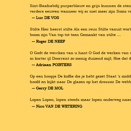
Sint-Baafsabdij purperblauw en grijs kunnen de sten
verdere eeuwen wanneer wij er niet meer zijn Soms vr
― Luc DE VOS
Stilte Hier heerst stilte Als een reus Stilte vanuit 
boom zijn Van top tot teen Gemaakt van stilte …
― Roger DE NEEF
O Godt de wercken van u hant O God de werken van uw
in korter ijl Doorreist zo menig duizend mijl; Hoe dat 
― Adriaan POIRTERS
Op een hoopje De koffie die je hebt gezet Staat ’s mid
hoofd en kijkt naar De glazen op het dressoir De web
― Gerry DE MOL
Lopen Lopen, lopen steeds maar lopen onderweg naar wa
― Nico VAN DE WETERING