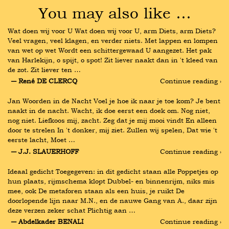
You may also like …
Wat doen wij voor U Wat doen wij voor U, arm Diets, arm Diets? 
Veel vragen, veel klagen, en verder niets. Met lappen en lompen 
van wet op wet Wordt een schittergewaad U aangezet. Het pak 
van Harlekijn, o spijt, o spot! Zit liever naakt dan in 't kleed van 
de zot. Zit liever ten …
― René DE CLERCQ
Continue reading ›
Jan Woorden in de Nacht Voel je hoe ik naar je toe kom? Je bent 
naakt in de nacht. Wacht, ik doe eerst een doek om. Nog niet, 
nog niet. Liefkoos mij, zacht. Zeg dat je mij mooi vindt En alleen 
door te strelen In 't donker, mij ziet. Zullen wij spelen, Dat wie 't 
eerste lacht, Moet …
― J.J. SLAUERHOFF
Continue reading ›
Ideaal gedicht Toegegeven: in dit gedicht staan alle Poppetjes op 
hun plaats, rijmschema klopt Dubbel- en binnenrijm, niks mis 
mee, ook De metaforen staan als een huis, je ruikt De 
doorlopende lijn naar M.N., en de nauwe Gang van A., daar zijn 
deze verzen zeker schat Plichtig aan …
― Abdelkader BENALI
Continue reading ›