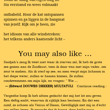
Sta verstomd en wees volmaakt
ontbabeld. Hoor de kat ontspannen
spinnen en ga liggen in de hangmat
van jezelf. Kijk om je heen, zie
het idioom van alle windstreken:
het telkens anders kaatsende licht –
You may also like …
Saidjah’s zang Ik weet niet waar ik sterven zal, Ik heb de grote 
zee gezien aan de Zuidkust, toen ik daar was met mijn vader, om 
zout te maken. Als ik sterf op zee, en men werpt mijn lichaam in 
het diepe water, zullen er haaien komen, Ze zullen 
rondzwemmen om mijn lijk, en vragen: " Wie …
― (Edward DOUWES DEKKER) MULTATULI
Continue reading ›
Vergeefse hoop Ik heb altoos gedacht dat mij het lot zou geven 
Een deftig ambt, waarvan ik rijklijk kan bestaan; En dat een 
nimf, zo schoon als Venus of Diaan, Gewilliglijk met mij in d’echt 
zou willen leven. Ik waande dat ik haast, door heilig vuur 