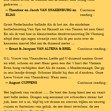
gedreven …
― Theodoor en Jacob VAN SNAKENBURG en 
Continue 
ELIAS
reading ›
Groot Nederlandse ballade Als ik het zie, die eindeloze 
lintbebouwing Van Spa tot Hasselt en van Tienen tot aan Gent 
En als ik voel hoe in kleinsteedse denkvernauwing De Vlaming 
altijd door zijn eigen straatje rent Als ik per auto over de 
kasseien martel Met om de duizend meter …
― Ernst & Jacques VAN ALTENA & BREL
Continue reading ›
O.L. Vrouw van Vlaanderen Liefde gaf U duizend namen Groot 
en edel, schoon en zoet Maar geen een die 't hart der Vlamen 
Even hoog verblijden doet Als de naam, o Moedermaagd, Die gij 
in ons landje draagt. Schoner klinkt hij dan al d'andren. Onze 
Lieve Vrouw van Vlaandren). Waar men …
― August CUPPENS
Continue reading ›
Het logboek van verdriet ….. De boot der hoop kiest zee en vaart 
met bolle zeilen. Dragen nog eenmaal uw schouders zwaar het 
juk, keer tot u in, blijf bij uw droom en sterren wijlen en eeuwig 
ruisen er fonteinen van geluk. de zee deint oeverloos. de zee 