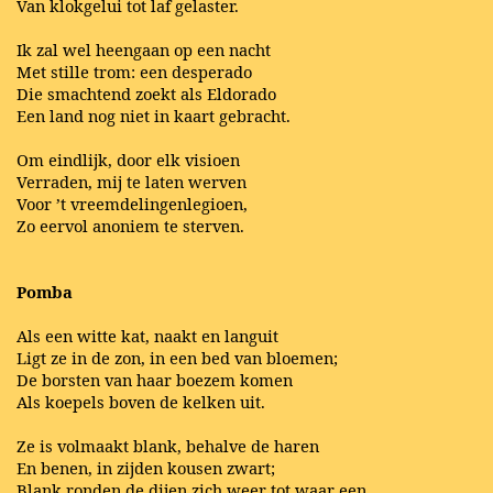
Van klokgelui tot laf gelaster.
Ik zal wel heengaan op een nacht
Met stille trom: een desperado
Die smachtend zoekt als Eldorado
Een land nog niet in kaart gebracht.
Om eindlijk, door elk visioen
Verraden, mij te laten werven
Voor ’t vreemdelingenlegioen,
Zo eervol anoniem te sterven.
Pomba
Als een witte kat, naakt en languit
Ligt ze in de zon, in een bed van bloemen;
De borsten van haar boezem komen
Als koepels boven de kelken uit.
Ze is volmaakt blank, behalve de haren
En benen, in zijden kousen zwart;
Blank ronden de dijen zich weer tot waar een