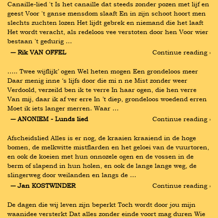
Canaille-lied 't Is het canaille dat steeds zonder pozen met lijf en 
geest Voor 't ganse mensdom slaaft En in zijn schoot hoort men 
slechts zuchten lozen Het lijdt gebrek en niemand die het laaft 
Het wordt veracht, als redeloos vee verstoten door hen Voor wier 
bestaan 't gedurig …
― Rik VAN OFFEL
Continue reading ›
….. Twee wijflijk’ ogen Wel heten mogen Een grondeloos meer 
Daar menig inne ‘s lijfs door die mi n ne Mist zonder weer 
Verdoold, verzeild ben ik te verre In haar ogen, die hen verre 
Van mij, daar ik af ver erre In ’t diep, grondeloos woedend erren 
Moet ik iets langer merren. Waar …
― ANONIEM - Lunds lied
Continue reading ›
Afscheidslied Alles is er nog, de kraaien kraaiend in de hoge 
bomen, de melkwitte mistflarden en het geloei van de vuurtoren, 
en ook de koeien met hun onnozele ogen en de vossen in de 
berm of slapend in hun holen, en ook de lange lange weg, de 
slingerweg door weilanden en langs de …
― Jan KOSTWINDER
Continue reading ›
De dagen die wij leven zijn beperkt Toch wordt door jou mijn 
waanidee versterkt Dat alles zonder einde voort mag duren Wie 