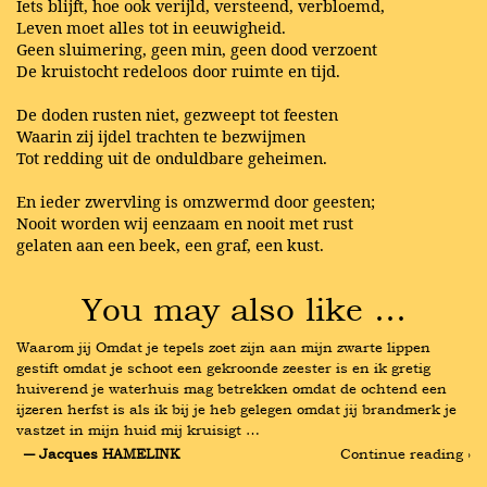
Iets blijft, hoe ook verijld, versteend, verbloemd,
Leven moet alles tot in eeuwigheid.
Geen sluimering, geen min, geen dood verzoent
De kruistocht redeloos door ruimte en tijd.
De doden rusten niet, gezweept tot feesten
Waarin zij ijdel trachten te bezwijmen
Tot redding uit de onduldbare geheimen.
En ieder zwervling is omzwermd door geesten;
Nooit worden wij eenzaam en nooit met rust
gelaten aan een beek, een graf, een kust.
You may also like …
Waarom jij Omdat je tepels zoet zijn aan mijn zwarte lippen 
gestift omdat je schoot een gekroonde zeester is en ik gretig 
huiverend je waterhuis mag betrekken omdat de ochtend een 
ijzeren herfst is als ik bij je heb gelegen omdat jij brandmerk je 
vastzet in mijn huid mij kruisigt …
― Jacques HAMELINK
Continue reading ›