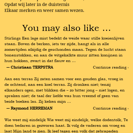
Opdat wij later in de duisternis
Elkaar merken en weer samen wezen.
You may also like …
Stirlings Een lage mist bedekt de weide waar stille koeienlijven 
staan. Boven de berken, iets ter zijde, hangt als in alle 
zomertijden afzijdig de geschonden maan. Tegen de lucht staan 
bonenstokken, en aan de witgekalkte muur zitten konijnen in 
hun hokken, zwart in dat flauw en …
― Christiaan TERPSTRA
Continue reading ›
Aan een terras Zij zaten samen voor een gouden glas, vroeg in 
de ochtend, aan een koel terras. Zij dronken niet; tenzij 
elkanders ogen, met blikken die – zo bitter jong – niet logen, en 
spraken niet; de taal der liefde was hun vreemd of geen van 
beide boeken las. Zij keken mijn …
― Raymond HERREMAN
Continue reading ›
Wie weet mij eindelijk Wie weet mij eindelijk, welke dodentolk, Te 
doen bedaren in gezworen haat. Ik volg de vaderen om vroeg en 
laat Mijn land te zien. Ik leef tegen een volk dat zebrapaden 