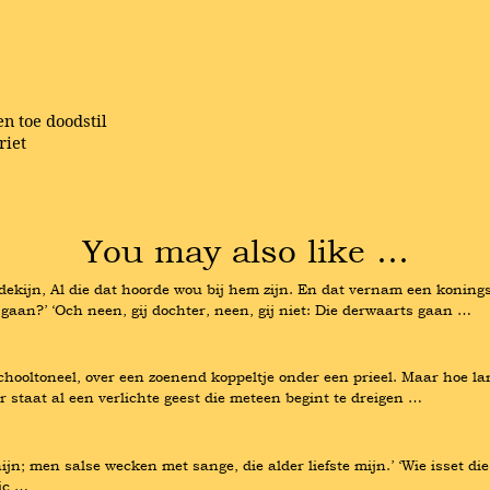
en toe doodstil
riet
You may also like …
dekijn, Al die dat hoorde wou bij hem zijn. En dat vernam een konings
gaan?’ ‘Och neen, gij dochter, neen, gij niet: Die derwaarts gaan …
schooltoneel, over een zoenend koppeltje onder een prieel. Maar hoe l
ar staat al een verlichte geest die meteen begint te dreigen …
ijn; men salse wecken met sange, die alder liefste mijn.’ ‘Wie isset die
 ic …