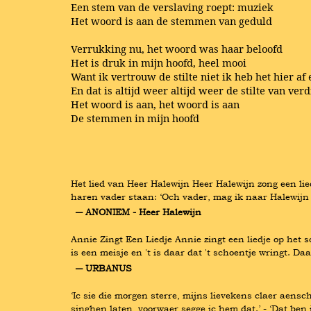
Een stem van de verslaving roept: muziek
Het woord is aan de stemmen van geduld
Verrukking nu, het woord was haar beloofd
Het is druk in mijn hoofd, heel mooi
Want ik vertrouw de stilte niet ik heb het hier af 
En dat is altijd weer altijd weer de stilte van verd
Het woord is aan, het woord is aan
De stemmen in mijn hoofd
Het lied van Heer Halewijn Heer Halewijn zong een lie
haren vader staan: ‘Och vader, mag ik naar Halewijn 
― ANONIEM - Heer Halewijn
Annie Zingt Een Liedje Annie zingt een liedje op het 
is een meisje en 't is daar dat 't schoentje wringt. Da
― URBANUS
‘Ic sie die morgen sterre, mijns lievekens claer aensch
singhen laten, voorwaer segge ic hem dat.’ - ‘Dat ben