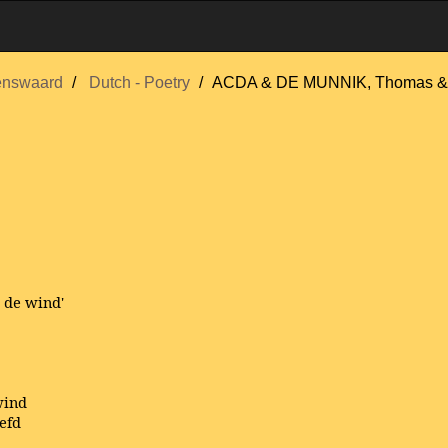
enswaard
Dutch - Poetry
ACDA & DE MUNNIK, Thomas &
 de wind'
wind
eefd