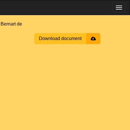
ernart de
Download document