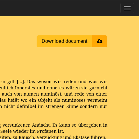
Download document
dern gilt […]. Das wovon wir reden und was wir
entlich Innerstes und ohne es wären sie garnicht
n auch von numen numinös), und rede von einer
das heißt wo ein Objekt als numinoses vermeint
m nicht definibel im strengen Sinne sondern nur
 versunkener Andacht. Es kann so übergehen in
 Seele wieder im Profanen ist.
eiten, zu Rausch, Verzückung und Ekstase führen.