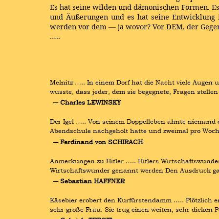
Es hat seine wilden und dämonischen Formen. Es
und Äußerungen und es hat seine Entwicklung i
werden vor dem — ja wovor? Vor DEM, der Gegenw
…..
Melnitz ….. In einem Dorf hat die Nacht viele Auge
wusste, dass jeder, dem sie begegnete, Fragen stell
― Charles LEWINSKY
Der Igel ….. Von seinem Doppelleben ahnte niemand e
Abendschule nachgeholt hatte und zweimal pro Woch
― Ferdinand von SCHIRACH
Anmerkungen zu Hitler ….. Hitlers Wirtschaftswunder U
Wirtschaftswunder genannt werden Den Ausdruck gab 
― Sebastian HAFFNER
Käsebier erobert den Kurfürstendamm ….. Plötzlich e
sehr große Frau. Sie trug einen weiten, sehr dicken 