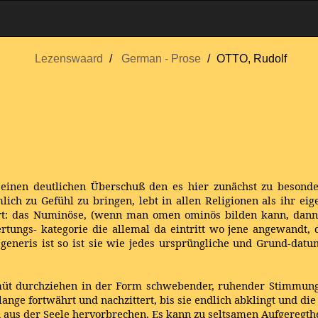
Lezenswaard
German - Prose
OTTO, Rudolf
l, einen deutlichen Überschuß den es hier zunächst zu beson
h zu Gefühl zu bringen, lebt in allen Religionen als ihr eig
 Wort: das Numinöse, (wenn man omen ominös bilden kann, dan
ungs- kategorie die allemal da eintritt wo jene angewandt, 
generis ist so ist sie wie jedes ursprüngliche und Grund-datu
müt durchziehen in der Form schwebender, ruhender Stimmung
lange fortwährt und nachzittert, bis sie endlich abklingt und die
 aus der Seele hervorbrechen. Es kann zu seltsamen Aufgeregth