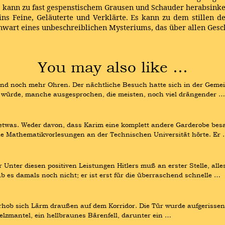
 kann zu fast gespenstischem Grausen und Schauder herabsinken
ns Feine, Geläuterte und Verklärte. Es kann zu dem stillen 
art eines unbeschreiblichen Mysteriums, das über allen Gesch
You may also like …
n und noch mehr Ohren. Der nächtliche Besuch hatte sich in der Gem
en würde, manche ausgesprochen, die meisten, noch viel drängender …
twas. Weder davon, dass Karim eine komplett andere Garderobe besaß,
e Mathematikvorlesungen an der Technischen Universität hörte. Er
nter diesen positiven Leistungen Hitlers muß an erster Stelle, alles
es damals noch nicht; er ist erst für die überraschend schnelle …
rhob sich Lärm draußen auf dem Korridor. Die Tür wurde aufgerissen u
Pelzmantel, ein hellbraunes Bärenfell, darunter ein …