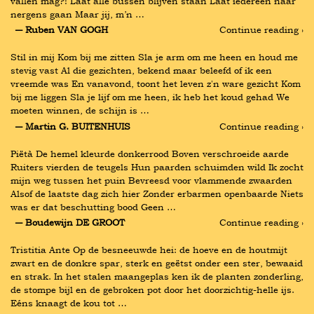
vallen mag?! Laat alle bussen blijven staan Laat iedereen naar 
nergens gaan Maar jij, m’n …
― Ruben VAN GOGH
Continue reading ›
Stil in mij Kom bij me zitten Sla je arm om me heen en houd me 
stevig vast Al die gezichten, bekend maar beleefd of ik een 
vreemde was En vanavond, toont het leven z'n ware gezicht Kom 
bij me liggen Sla je lijf om me heen, ik heb het koud gehad We 
moeten winnen, de schijn is …
― Martin G. BUITENHUIS
Continue reading ›
Piëtà De hemel kleurde donkerrood Boven verschroeide aarde 
Ruiters vierden de teugels Hun paarden schuimden wild Ik zocht 
mijn weg tussen het puin Bevreesd voor vlammende zwaarden 
Alsof de laatste dag zich hier Zonder erbarmen openbaarde Niets 
was er dat beschutting bood Geen …
― Boudewijn DE GROOT
Continue reading ›
Tristitia Ante Op de besneeuwde hei: de hoeve en de houtmijt 
zwart en de donkre spar, sterk en geëtst onder een ster, bewaaid 
en strak. In het stalen maangeplas ken ik de planten zonderling, 
de stompe bijl en de gebroken pot door het doorzichtig-helle ijs. 
Eéns knaagt de kou tot …