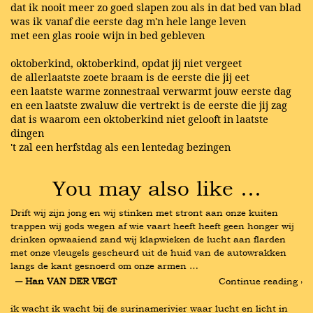
dat ik nooit meer zo goed slapen zou als in dat bed van blad
was ik vanaf die eerste dag m'n hele lange leven
met een glas rooie wijn in bed gebleven
oktoberkind, oktoberkind, opdat jij niet vergeet
de allerlaatste zoete braam is de eerste die jij eet
een laatste warme zonnestraal verwarmt jouw eerste dag
en een laatste zwaluw die vertrekt is de eerste die jij zag
dat is waarom een oktoberkind niet gelooft in laatste
dingen
't zal een herfstdag als een lentedag bezingen
You may also like …
Drift wij zijn jong en wij stinken met stront aan onze kuiten 
trappen wij gods wegen af wie vaart heeft heeft geen honger wij 
drinken opwaaiend zand wij klapwieken de lucht aan flarden 
met onze vleugels gescheurd uit de huid van de autowrakken 
langs de kant gesnoerd om onze armen …
― Han VAN DER VEGT
Continue reading ›
ik wacht ik wacht bij de surinamerivier waar lucht en licht in 