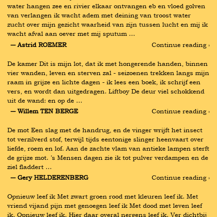
water hangen zee en rivier elkaar ontvangen eb en vloed golven 
van verlangen ik wacht adem met deining van troost water 
zucht over mijn gezicht waarheid van zijn tussen lucht en mij ik 
wacht afval aan oever met mij sputum …
― Astrid ROEMER
Continue reading ›
De kamer Dit is mijn lot, dat ik met hongerende handen, binnen 
vier wanden, leven en sterven zal - seizoenen trekken langs mijn 
raam in grijze en lichte dagen - ik lees een boek, ik schrijf een 
vers, en wordt dan uitgedragen. Liftboy De deur viel schokkend 
uit de wand: en op de …
― Willem TEN BERGE
Continue reading ›
De mot Een slag met de handrug, en de vinger wrijft het insect 
tot verzilverd stof, terwijl tijds eentonige slinger heenvaart over 
liefde, roem en lof. Aan de zachte vlam van antieke lampen sterft 
de grijze mot. ’s Mensen dagen zie ik tot pulver verdampen en de 
ziel fladdert …
― Gery HELDERENBERG
Continue reading ›
Opnieuw leef ik Met zwart groen rood met kleuren leef ik. Met 
vriend vijand pijn met genoegen leef ik Met dood met leven leef 
ik. Opnieuw leef ik. Hier daar overal nergens leef ik. Ver dichtbij 