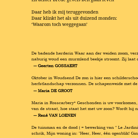
Daar heb ik mij teruggevonden
Daar klinkt het als uit duizend monden:
‘Waarom toch weggegaan’
De badende herderin Waar aan der weiden zoom, verzad
naburig woud een murmlend beekje stroomt. Zij laat 
― Geerten GOSSAERT
Oktober in Woudsend De zon is hier een schilderscho
herfstlandschap verzonnen. De schapenweide met de w
― Maria DE GROOT
Maria in Rosscarbery* Geschonden is uw voorkomen, g
van de straat, hoe staat het met uw zoon? Wordt hij 
― René VAN LOENEN
De tuinman en de dood ( = bewerking van “ Le Jardini
schrik, Mijn woning in: "Heer, Heer, één ogenblik! Gin