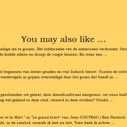
You may also like …
igd om te grazen, Het lodderzieke vee de zomernoen verdroomt, Ontdek
de kudde alleen en dringt de ruigte binnen; En waar een …
ol begonnen van louter gouden en van Indisch blauw. Tussen de ocht
eidevogels in grijzen overweldigd door het groen dat baadt in …
eschonden uw gelaat, door dieselhuidvraat aangetast, uw neus half w
nog wel gekend in deze stad, vereerd in deze streken? Straks …
er et la Mort ” in “Le grand écart” van Jean COCTEAU ) Een Perzisch
ds, in de rooshof, snoeide ik loot na loot, Toen keek ik achter …