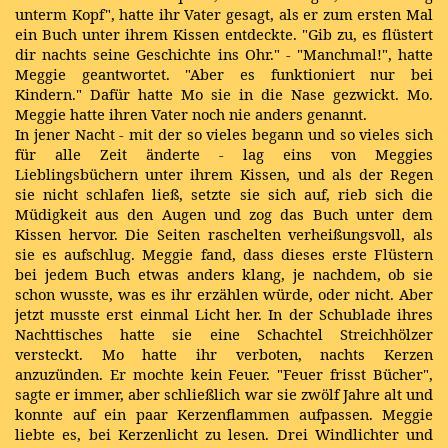
unterm Kopf", hatte ihr Vater gesagt, als er zum ersten Mal
ein Buch unter ihrem Kissen entdeckte. "Gib zu, es flüstert
dir nachts seine Geschichte ins Ohr." - "Manchmal!", hatte
Meggie geantwortet. "Aber es funktioniert nur bei
Kindern." Dafür hatte Mo sie in die Nase gezwickt. Mo.
Meggie hatte ihren Vater noch nie anders genannt.
In jener Nacht - mit der so vieles begann und so vieles sich
für alle Zeit änderte - lag eins von Meggies
Lieblingsbüchern unter ihrem Kissen, und als der Regen
sie nicht schlafen ließ, setzte sie sich auf, rieb sich die
Müdigkeit aus den Augen und zog das Buch unter dem
Kissen hervor. Die Seiten raschelten verheißungsvoll, als
sie es aufschlug. Meggie fand, dass dieses erste Flüstern
bei jedem Buch etwas anders klang, je nachdem, ob sie
schon wusste, was es ihr erzählen würde, oder nicht. Aber
jetzt musste erst einmal Licht her. In der Schublade ihres
Nachttisches hatte sie eine Schachtel Streichhölzer
versteckt. Mo hatte ihr verboten, nachts Kerzen
anzuzünden. Er mochte kein Feuer. "Feuer frisst Bücher",
sagte er immer, aber schließlich war sie zwölf Jahre alt und
konnte auf ein paar Kerzenflammen aufpassen. Meggie
liebte es, bei Kerzenlicht zu lesen. Drei Windlichter und