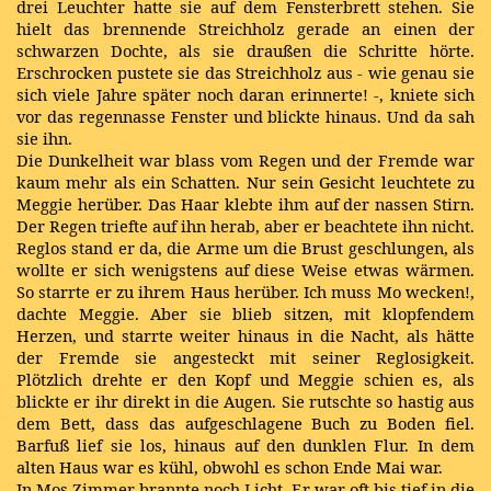
drei Leuchter hatte sie auf dem Fensterbrett stehen. Sie
hielt das brennende Streichholz gerade an einen der
schwarzen Dochte, als sie draußen die Schritte hörte.
Erschrocken pustete sie das Streichholz aus - wie genau sie
sich viele Jahre später noch daran erinnerte! -, kniete sich
vor das regennasse Fenster und blickte hinaus. Und da sah
sie ihn.
Die Dunkelheit war blass vom Regen und der Fremde war
kaum mehr als ein Schatten. Nur sein Gesicht leuchtete zu
Meggie herüber. Das Haar klebte ihm auf der nassen Stirn.
Der Regen triefte auf ihn herab, aber er beachtete ihn nicht.
Reglos stand er da, die Arme um die Brust geschlungen, als
wollte er sich wenigstens auf diese Weise etwas wärmen.
So starrte er zu ihrem Haus herüber. Ich muss Mo wecken!,
dachte Meggie. Aber sie blieb sitzen, mit klopfendem
Herzen, und starrte weiter hinaus in die Nacht, als hätte
der Fremde sie angesteckt mit seiner Reglosigkeit.
Plötzlich drehte er den Kopf und Meggie schien es, als
blickte er ihr direkt in die Augen. Sie rutschte so hastig aus
dem Bett, dass das aufgeschlagene Buch zu Boden fiel.
Barfuß lief sie los, hinaus auf den dunklen Flur. In dem
alten Haus war es kühl, obwohl es schon Ende Mai war.
In Mos Zimmer brannte noch Licht. Er war oft bis tief in die