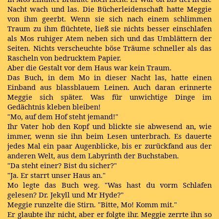
Nacht wach und las. Die Bücherleidenschaft hatte Meggie
von ihm geerbt. Wenn sie sich nach einem schlimmen
Traum zu ihm flüchtete, ließ sie nichts besser einschlafen
als Mos ruhiger Atem neben sich und das Umblättern der
Seiten. Nichts verscheuchte böse Träume schneller als das
Rascheln von bedrucktem Papier.
Aber die Gestalt vor dem Haus war kein Traum.
Das Buch, in dem Mo in dieser Nacht las, hatte einen
Einband aus blassblauem Leinen. Auch daran erinnerte
Meggie sich später. Was für unwichtige Dinge im
Gedächtnis kleben bleiben!
"Mo, auf dem Hof steht jemand!"
Ihr Vater hob den Kopf und blickte sie abwesend an, wie
immer, wenn sie ihn beim Lesen unterbrach. Es dauerte
jedes Mal ein paar Augenblicke, bis er zurückfand aus der
anderen Welt, aus dem Labyrinth der Buchstaben.
"Da steht einer? Bist du sicher?"
"Ja. Er starrt unser Haus an."
Mo legte das Buch weg. "Was hast du vorm Schlafen
gelesen? Dr. Jekyll und Mr Hyde?"
Meggie runzelte die Stirn. "Bitte, Mo! Komm mit."
Er glaubte ihr nicht, aber er folgte ihr. Meggie zerrte ihn so