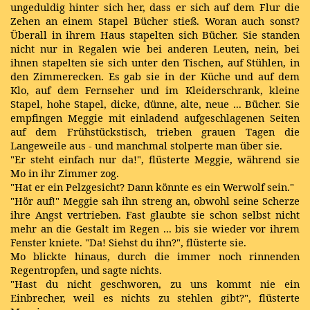
ungeduldig hinter sich her, dass er sich auf dem Flur die
Zehen an einem Stapel Bücher stieß. Woran auch sonst?
Überall in ihrem Haus stapelten sich Bücher. Sie standen
nicht nur in Regalen wie bei anderen Leuten, nein, bei
ihnen stapelten sie sich unter den Tischen, auf Stühlen, in
den Zimmerecken. Es gab sie in der Küche und auf dem
Klo, auf dem Fernseher und im Kleiderschrank, kleine
Stapel, hohe Stapel, dicke, dünne, alte, neue ... Bücher. Sie
empfingen Meggie mit einladend aufgeschlagenen Seiten
auf dem Frühstückstisch, trieben grauen Tagen die
Langeweile aus - und manchmal stolperte man über sie.
"Er steht einfach nur da!", flüsterte Meggie, während sie
Mo in ihr Zimmer zog.
"Hat er ein Pelzgesicht? Dann könnte es ein Werwolf sein."
"Hör auf!" Meggie sah ihn streng an, obwohl seine Scherze
ihre Angst vertrieben. Fast glaubte sie schon selbst nicht
mehr an die Gestalt im Regen ... bis sie wieder vor ihrem
Fenster kniete. "Da! Siehst du ihn?", flüsterte sie.
Mo blickte hinaus, durch die immer noch rinnenden
Regentropfen, und sagte nichts.
"Hast du nicht geschworen, zu uns kommt nie ein
Einbrecher, weil es nichts zu stehlen gibt?", flüsterte