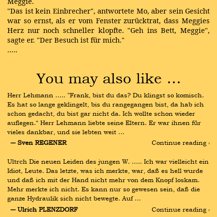
Meggie.
"Das ist kein Einbrecher", antwortete Mo, aber sein Gesicht
war so ernst, als er vom Fenster zurücktrat, dass Meggies
Herz nur noch schneller klopfte. "Geh ins Bett, Meggie",
sagte er.
"Der Besuch ist für mich."
…..
You may also like …
Herr Lehmann ….. ”Frank, bist du das? Du klingst so komisch. 
Es hat so lange geklingelt, bis du rangegangen bist, da hab ich 
schon gedacht, du bist gar nicht da. Ich wollte schon wieder 
auflegen.“ Herr Lehmann liebte seine Eltern. Er war ihnen für 
vieles dankbar, und sie lebten weit …
― Sven REGENER
Continue reading ›
Ultrch Die neuen Leiden des jungen W. ….. Ich war vielleicht ein 
Idiot, Leute. Das letzte, was ich merkte, war, daß es hell wurde 
und daß ich mit der Hand nicht mehr von dem Knopf loskam. 
Mehr merkte ich nicht. Es kann nur so gewesen sein, daß die 
ganze Hydraulik sich nicht bewegte. Auf …
― Ulrich PLENZDORF
Continue reading ›