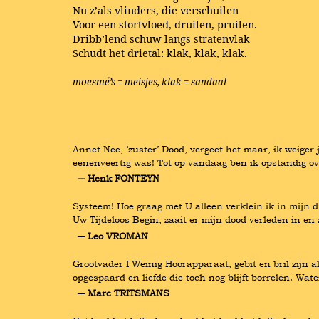
Nu z’als vlinders, die verschuilen
Voor een stortvloed, druilen, pruilen.
Dribb’lend schuw langs stratenvlak
Schudt het drietal: klak, klak, klak.
moesmé’s = meisjes, klak = sandaal
Annet Nee, ‘zuster’ Dood, vergeet het maar, ik weiger 
eenenveertig was! Tot op vandaag ben ik opstandig ov
― Henk FONTEYN
Systeem! Hoe graag met U alleen verklein ik in mijn d
Uw Tijdeloos Begin, zaait er mijn dood verleden in en 
― Leo VROMAN
Grootvader I Weinig Hoorapparaat, gebit en bril zijn a
opgespaard en liefde die toch nog blijft borrelen. Wa
― Marc TRITSMANS