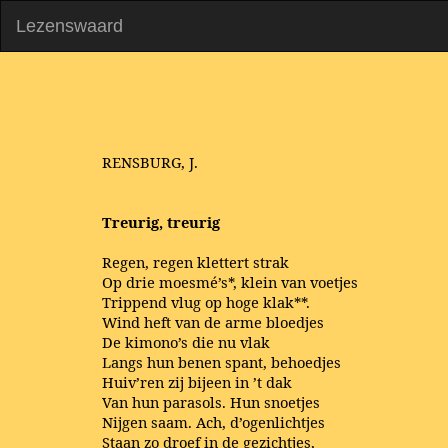
Lezenswaard
RENSBURG, J.
Treurig, treurig
Regen, regen klettert strak
Op drie moesmé’s*, klein van voetjes
Trippend vlug op hoge klak**.
Wind heft van de arme bloedjes
De kimono’s die nu vlak
Langs hun benen spant, behoedjes
Huiv’ren zij bijeen in ’t dak
Van hun parasols. Hun snoetjes
Nijgen saam. Ach, d’ogenlichtjes
Staan zo droef in de gezichtjes,