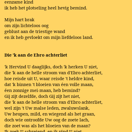
eenzame kind
ik heb het plotseling heel hevig bemind.
Mijn hart brak
om zijn lichteloos oog
geblust aan de triestige wand
en ik heb gevloekt om mijn liefdeloos land.
Die 'k aan de Ebro achterliet
'k Hervind U daaglijks, doch 'k herken U niet,
die 'k aan de helle stroom van d'Ebro achterliet,
hoe reisde uit U, waar reisde 't heldre kind,
dat 'k binnen 't bloeien van éen volle maan,
éen zonnige mei-maan, heb bemind?
Gij zijt dezelfde, doch Gij zijt het niet,
die 'k aan de helle stroom van d'Ebro achterliet,
wel zijn 't Uw malse leden, zwaluwslank,
Uw heupen, mild, en wiegend als het graan,
doch wie ontroofde Uw oog de zoete lach,
die zoet was als het bloeien van de maan?
Ik zoek U schreiend, en ik vind U niet,