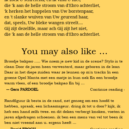
die 'k aan de helle stroom van d'Ebro achterliet,
'k herken het huppelen van Uw borstenpaar,
en 't slanke wuiven van Uw geurend haar,
dat, speels, Uw bleke wangen streelt....
Gij zijt dezelfde, maar ach Gij zijt het niet,
die 'k aan de helle stroom van d'Ebro achterliet.
You may also like …
Broodje bakpao ….. Wie noem je new kid in de scene? Stylo is te 
clean Door de jaren heen verwesterd, maar geboren in de lean 
Daar in het diepe zuiden waar ze leunen op m'n tracks In een 
groene Opel Manta met een matje in hun nek En een broodje 
warm vlees, of een broodje bakpao En bij …
― Gers PARDOEL
Continue reading ›
Randfiguur ik besta in de rand, net genoeg om een hoofd te 
hebben, spraak, een lichaamsgeur. dring ik tot u door? kijk, ik 
heb een hand zelfs twee. en dit deken verbergt knoken, voeten in 
jaren afgedragen schoenen. ik ben een mens van vel tot been ik 
ben niet vreemd aan u. ergens heeft …
― David TROCH
Continue reading ›